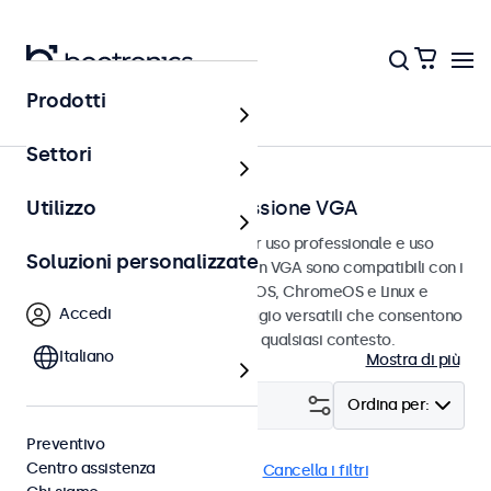
Prodotti
Home
Settori
Touchscreen con connessione VGA
Utilizzo
Touchscreen VGA progettati per uso professionale e uso
Soluzioni personalizzate
continuativo. Questi touchscreen VGA sono compatibili con i
sistemi operativi Windows, macOS, ChromeOS e Linux e
Accedi
dispongono di opzioni di montaggio versatili che consentono
loro di integrarsi perfettamente qualsiasi contesto.
Italiano
Mostra di più
Filtro (
3
)
Ordina per:
Preventivo
Centro assistenza
VGA
Touchscreen 17 pollici
Cancella i filtri