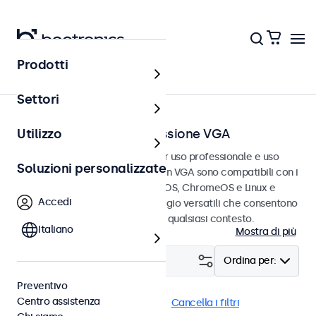
Prodotti
Home
Settori
Touchscreen con connessione VGA
Utilizzo
Touchscreen VGA progettati per uso professionale e uso
Soluzioni personalizzate
continuativo. Questi touchscreen VGA sono compatibili con i
sistemi operativi Windows, macOS, ChromeOS e Linux e
Accedi
dispongono di opzioni di montaggio versatili che consentono
loro di integrarsi perfettamente qualsiasi contesto.
Italiano
Mostra di più
Filtro (
1
)
Ordina per:
Preventivo
Centro assistenza
VGA
Touchscreen 32 pollici
Cancella i filtri