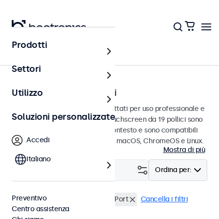
Prodotti
Touchscreen
Settori
Touchscreen da 19 pollici
Utilizzo
Touchscreen da 19 pollici progettati per uso professionale e
Soluzioni personalizzate
uso continuo. Questi monitor touchscreen da 19 pollici sono
facili da integrare in qualsiasi contesto e sono compatibili
Accedi
con i sistemi operativi Windows, macOS, ChromeOS e Linux.
Mostra di più
Italiano
Filtro (
3
)
Ordina per:
Preventivo
Touchscreen 19 pollici
DisplayPort
Cancella i filtri
Centro assistenza