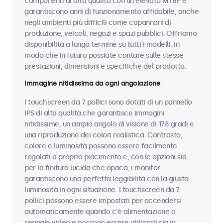
componenti di alta qualità con un elevato MTBF e
garantiscono anni di funzionamento affidabile, anche
negli ambienti più difficili come capannoni di
produzione, veicoli, negozi e spazi pubblici. Offriamo
disponibilità a lungo termine su tutti i modelli, in
modo che in futuro possiate contare sulle stesse
prestazioni, dimensioni e specifiche del prodotto.
Immagine nitidissima da ogni angolazione
I touchscreen da 7 pollici sono dotati di un pannello
IPS di alta qualità che garantisce immagini
nitidissime, un ampio angolo di visione di 178 gradi e
una riproduzione dei colori realistica. Contrasto,
colore e luminosità possono essere facilmente
regolati a proprio piacimento e, con le opzioni sia
per la finitura lucida che opaca, i monitor
garantiscono una perfetta leggibilità con la giusta
luminosità in ogni situazione. I touchscreen da 7
pollici possono essere impostati per accendersi
automaticamente quando c'è alimentazione o
segnale video e possono essere utilizzati sia in