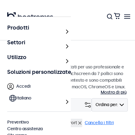
Prodotti
Touchscreen
Settori
Touchscreen da 7 pollici
Utilizzo
Touchscreen da 7 pollici progettati per uso professionale e
Soluzioni personalizzate
uso continuo. Questi monitor touchscreen da 7 pollici sono
facili da integrare in qualsiasi contesto e sono compatibili
Accedi
con i sistemi operativi Windows, macOS, ChromeOS e Linux.
Mostra di più
Italiano
Filtro (
1
)
Ordina per:
Preventivo
Touchscreen 7 pollici
DisplayPort
Cancella i filtri
Centro assistenza