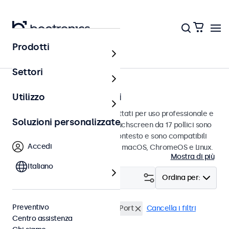
Prodotti
Touchscreen
Settori
Touchscreen da 17 pollici
Utilizzo
Touchscreen da 17 pollici progettati per uso professionale e
Soluzioni personalizzate
uso continuo. Questi monitor touchscreen da 17 pollici sono
facili da integrare in qualsiasi contesto e sono compatibili
Accedi
con i sistemi operativi Windows, macOS, ChromeOS e Linux.
Mostra di più
Italiano
Filtro (
3
)
Ordina per:
Preventivo
Touchscreen 17 pollici
DisplayPort
Cancella i filtri
Centro assistenza