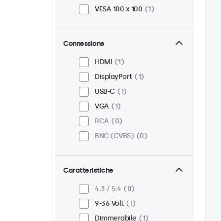
VESA 100 x 100
1
Connessione
HDMI
1
DisplayPort
1
USB-C
1
VGA
1
RCA
0
BNC (CVBS)
0
Caratteristiche
4:3 / 5:4
0
9-36 Volt
1
Dimmerabile
1