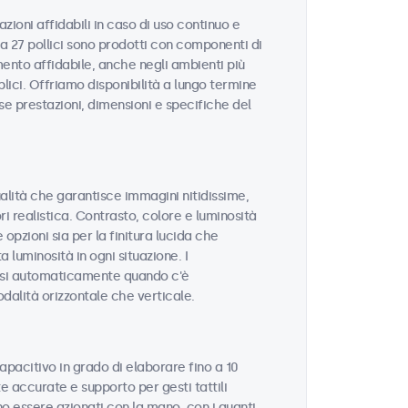
zioni affidabili in caso di uso continuo e
da 27 pollici sono prodotti con componenti di
ento affidabile, anche negli ambienti più
blici. Offriamo disponibilità a lungo termine
sse prestazioni, dimensioni e specifiche del
qualità che garantisce immagini nitidissime,
ri realistica. Contrasto, colore e luminosità
opzioni sia per la finitura lucida che
 luminosità in ogni situazione. I
rsi automaticamente quando c'è
odalità orizzontale che verticale.
apacitivo in grado di elaborare fino a 10
 accurate e supporto per gesti tattili
o essere azionati con la mano, con i guanti