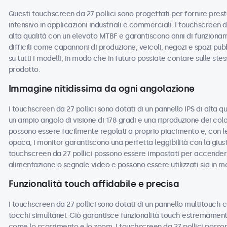
Questi touchscreen da 27 pollici sono progettati per fornire presta
intensivo in applicazioni industriali e commerciali. I touchscreen 
alta qualità con un elevato MTBF e garantiscono anni di funzionam
difficili come capannoni di produzione, veicoli, negozi e spazi pub
su tutti i modelli, in modo che in futuro possiate contare sulle ste
prodotto.
Immagine nitidissima da ogni angolazione
I touchscreen da 27 pollici sono dotati di un pannello IPS di alta 
un ampio angolo di visione di 178 gradi e una riproduzione dei colo
possono essere facilmente regolati a proprio piacimento e, con le 
opaca, i monitor garantiscono una perfetta leggibilità con la giusta
touchscreen da 27 pollici possono essere impostati per accende
alimentazione o segnale video e possono essere utilizzati sia in m
Funzionalità touch affidabile e precisa
I touchscreen da 27 pollici sono dotati di un pannello multitouch c
tocchi simultanei. Ciò garantisce funzionalità touch estremamente
come lo scorrimento e lo zoom. I touchscreen da 27 pollici posson