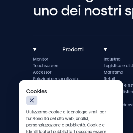
uno dei nostri s
Prodotti
Monitor
Industria
Touchscreen
Logistica e dis
Accessori
Marittimo
Soluzioni personalizzate
Retail
Ospitalità e ri
Cookies
Automobilistic
Ferrovia
AV e broadcas
Sanità
Utilizziamo cookie e tecnologie simili per
funzionalità del sito web, analisi,
personalizzazione e pubblicità. Cookie e
identificatori pubblicitari possono essere