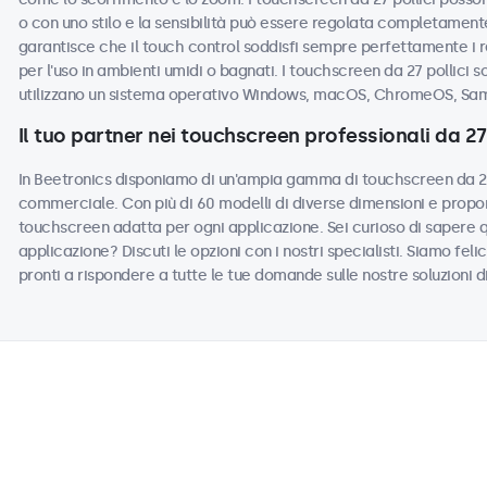
o con uno stilo e la sensibilità può essere regolata completamente
garantisce che il touch control soddisfi sempre perfettamente i r
per l'uso in ambienti umidi o bagnati. I touchscreen da 27 pollici s
utilizzano un sistema operativo Windows, macOS, ChromeOS, Sam
Il tuo partner nei touchscreen professionali da 27 
In Beetronics disponiamo di un'ampia gamma di touchscreen da 27 p
commerciale. Con più di 60 modelli di diverse dimensioni e propor
touchscreen adatta per ogni applicazione. Sei curioso di sapere 
applicazione? Discuti le opzioni con i nostri specialisti. Siamo felic
pronti a rispondere a tutte le tue domande sulle nostre soluzioni d