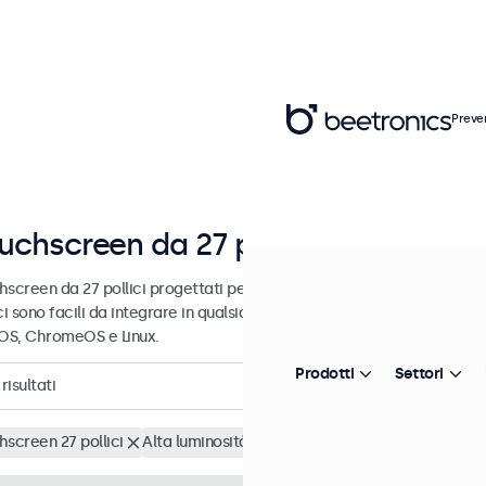
Preve
uchscreen da 27 pollici
hscreen da 27 pollici progettati per uso professionale e uso continu
ci sono facili da integrare in qualsiasi contesto e sono compatibili c
S, ChromeOS e Linux.
Prodotti
Settori
risultati
hscreen 27 pollici
Alta luminosità
Cancella i filtri