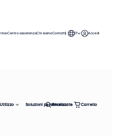
ntivo
Centro assistenza
Chi siamo
Contatti
IT
Accedi
o. Questi monitor touchscreen da 27
on i sistemi operativi Windows,
Utilizzo
Soluzioni personalizzate
Ricerca
Carrello
Ordina
Più venduto