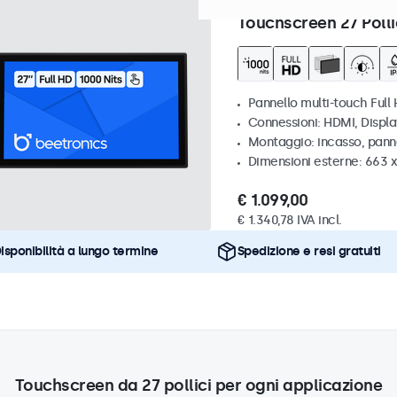
Articolo:
27HB9M/U1
100+ p
Touchscreen 27 Polli
Pannello multi-touch Full 
Connessioni: HDMI, Displ
Montaggio: incasso, pann
Dimensioni esterne: 663 
€ 1.099,00
€ 1.340,78 IVA incl.
isponibilità a lungo termine
Spedizione e resi gratuiti
Touchscreen da 27 pollici per ogni applicazione