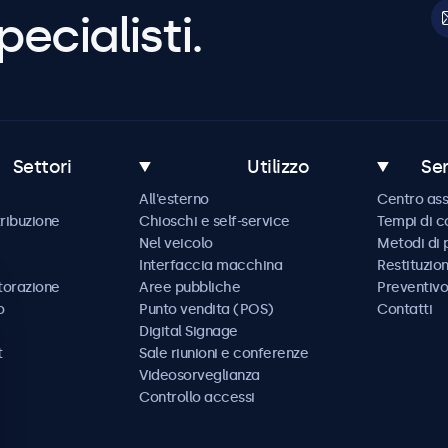
pecialisti.
Settori
Utilizzo
Ser
All'esterno
Centro ass
tribuzione
Chioschi e self-service
Tempi di 
Nel veicolo
Metodi di
Interfaccia macchina
Restituzio
storazione
Aree pubbliche
Preventivo
o
Punto vendita (POS)
Contatti
Digital Signage
t
Sale riunioni e conferenze
Videosorveglianza
Controllo accessi