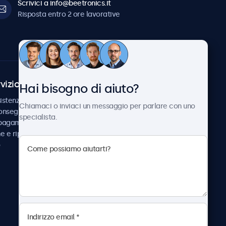
Scrivici a info@beetronics.it
Risposta entro 2 ore lavorative
vizio Clienti
Chi siamo
Hai bisogno di aiuto?
istenza
Collaborazioni
Chiamaci o inviaci un messaggio per parlare con uno
consegna
Notizie e aggiornamenti
specialista.
 pagamento
Informazioni su
ne e riparazione
Beetronics
Lavora con noi
Termini e condizioni
Informativa sulla Privacy