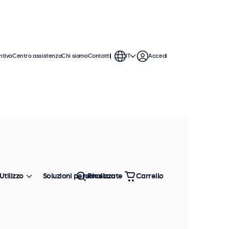
ntivo
Centro assistenza
Chi siamo
Contatti
IT
Accedi
. Questi monitor touchscreen da 8
on i sistemi operativi Windows,
Utilizzo
Soluzioni personalizzate
Ricerca
Carrello
Ordina
Più venduto