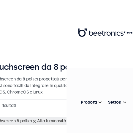
Preve
uchscreen da 8 pollici
hscreen da 8 pollici progettati per uso professionale e uso continuo
ci sono facili da integrare in qualsiasi contesto e sono compatibili c
S, ChromeOS e Linux.
Prodotti
Settori
0
risultati
hscreen 8 pollici
Alta luminosità
Cancella i filtri