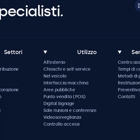
pecialisti.
Settori
Utilizzo
Ser
All'esterno
Centro ass
tribuzione
Chioschi e self-service
Tempi di 
Nel veicolo
Metodi di
Interfaccia macchina
Restituzio
storazione
Aree pubbliche
Preventivo
o
Punto vendita (POS)
Contatti
Digital Signage
t
Sale riunioni e conferenze
Videosorveglianza
Controllo accessi