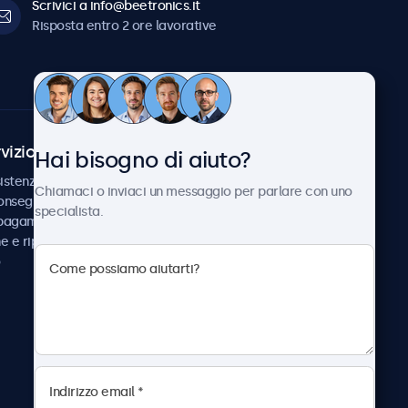
Scrivici a info@beetronics.it
Risposta entro 2 ore lavorative
vizio Clienti
Chi siamo
Hai bisogno di aiuto?
istenza
Collaborazioni
Chiamaci o inviaci un messaggio per parlare con uno
consegna
Notizie e aggiornamenti
specialista.
 pagamento
Informazioni su
ne e riparazione
Beetronics
Lavora con noi
Termini e condizioni
Informativa sulla Privacy