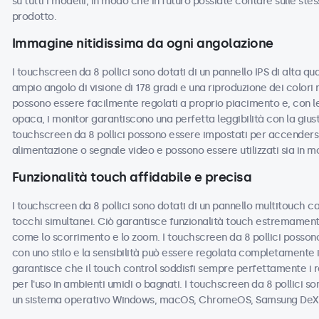
su tutti i modelli, in modo che in futuro possiate contare sulle ste
prodotto.
Immagine nitidissima da ogni angolazione
I touchscreen da 8 pollici sono dotati di un pannello IPS di alta qu
ampio angolo di visione di 178 gradi e una riproduzione dei colori 
possono essere facilmente regolati a proprio piacimento e, con le 
opaca, i monitor garantiscono una perfetta leggibilità con la giusta
touchscreen da 8 pollici possono essere impostati per accender
alimentazione o segnale video e possono essere utilizzati sia in m
Funzionalità touch affidabile e precisa
I touchscreen da 8 pollici sono dotati di un pannello multitouch ca
tocchi simultanei. Ciò garantisce funzionalità touch estremamente
come lo scorrimento e lo zoom. I touchscreen da 8 pollici possono
con uno stilo e la sensibilità può essere regolata completamente 
garantisce che il touch control soddisfi sempre perfettamente i r
per l'uso in ambienti umidi o bagnati. I touchscreen da 8 pollici son
un sistema operativo Windows, macOS, ChromeOS, Samsung DeX o