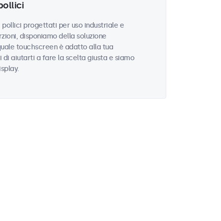
ollici
llici progettati per uso industriale e
zioni, disponiamo della soluzione
quale touchscreen è adatto alla tua
i di aiutarti a fare la scelta giusta e siamo
isplay.