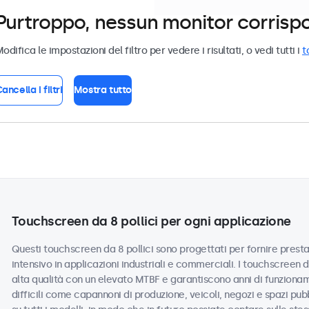
Purtroppo, nessun monitor corrispond
odifica le impostazioni del filtro per vedere i risultati, o vedi tutti i
t
ancella i filtri
Mostra tutto
Touchscreen da 8 pollici per ogni applicazione
Questi touchscreen da 8 pollici sono progettati per fornire prestaz
intensivo in applicazioni industriali e commerciali. I touchscreen 
alta qualità con un elevato MTBF e garantiscono anni di funzionam
difficili come capannoni di produzione, veicoli, negozi e spazi pub