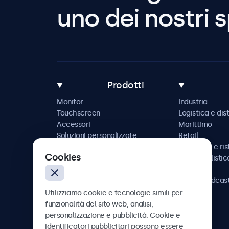
uno dei nostri s
Prodotti
Monitor
Industria
Touchscreen
Logistica e dis
Accessori
Marittimo
Soluzioni personalizzate
Retail
Ospitalità e ri
Cookies
Automobilistic
Ferrovia
AV e broadcas
Sanità
Utilizziamo cookie e tecnologie simili per
funzionalità del sito web, analisi,
personalizzazione e pubblicità. Cookie e
identificatori pubblicitari possono essere