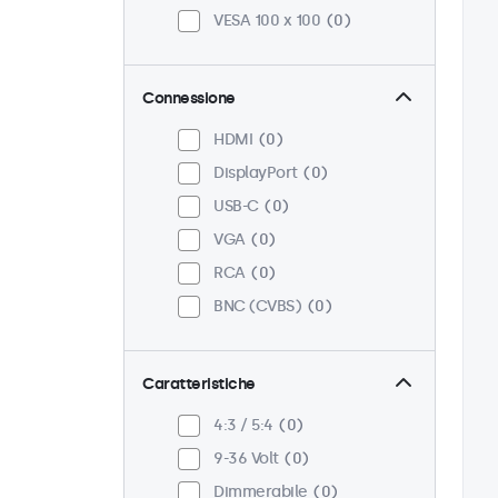
VESA 100 x 100
0
Connessione
HDMI
0
DisplayPort
0
USB-C
0
VGA
0
RCA
0
BNC (CVBS)
0
Caratteristiche
4:3 / 5:4
0
9-36 Volt
0
Dimmerabile
0