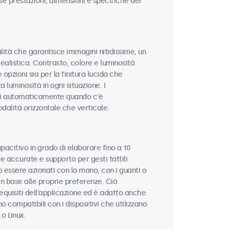
sse prestazioni, dimensioni e specifiche del
alità che garantisce immagini nitidissime, un
realistica. Contrasto, colore e luminosità
opzioni sia per la finitura lucida che
 luminosità in ogni situazione. I
si automaticamente quando c'è
odalità orizzontale che verticale.
pacitivo in grado di elaborare fino a 10
 accurate e supporto per gesti tattili
 essere azionati con la mano, con i guanti o
in base alle proprie preferenze. Ciò
equisiti dell'applicazione ed è adatto anche
o compatibili con i dispositivi che utilizzano
 Linux.