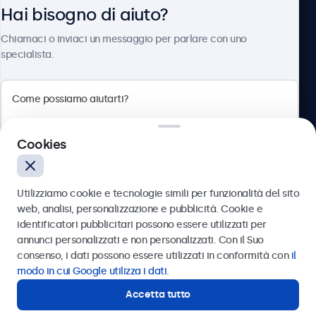
Hai bisogno di aiuto?
Chi siamo
Chiamaci o inviaci un messaggio per parlare con uno
specialista.
Beetronics
Cookies
Via Confienza, 10, 10121 Torino, Italia
4.8/5 la valutazione di 5000+ aziende
Utilizziamo cookie e tecnologie simili per funzionalità del sito
Italiano
web, analisi, personalizzazione e pubblicità. Cookie e
identificatori pubblicitari possono essere utilizzati per
Inviare
annunci personalizzati e non personalizzati. Con il Suo
consenso, i dati possono essere utilizzati in conformità con
il
Oppure chiamaci al
011 1962 1372
modo in cui Google utilizza i dati
.
Accetta tutto
Hai bisogno di aiuto?
Contatta i nostri esperti