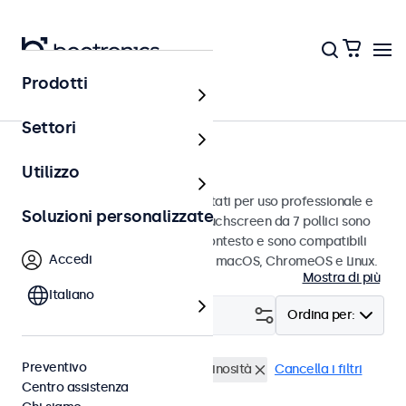
Prodotti
Touchscreen
Settori
Touchscreen da 7 pollici
Utilizzo
Touchscreen da 7 pollici progettati per uso professionale e
Soluzioni personalizzate
uso continuo. Questi monitor touchscreen da 7 pollici sono
facili da integrare in qualsiasi contesto e sono compatibili
Accedi
con i sistemi operativi Windows, macOS, ChromeOS e Linux.
Mostra di più
Italiano
Filtro (
0
)
Ordina per:
Preventivo
Touchscreen 7 pollici
Alta luminosità
Cancella i filtri
Centro assistenza