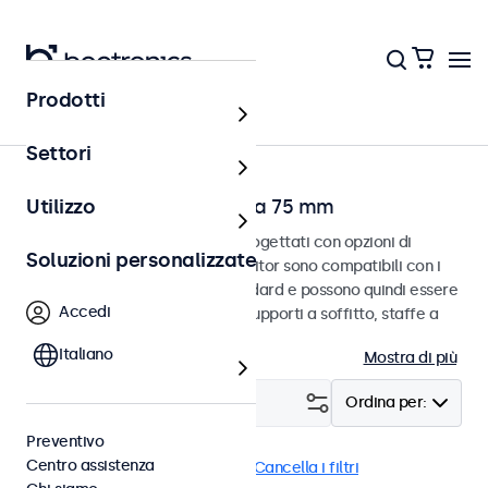
Prodotti
Home
Settori
Touchscreen con VESA da 75 mm
Utilizzo
Touchscreen VESA da 75 mm progettati con opzioni di
Soluzioni personalizzate
montaggio versatili. Questi monitor sono compatibili con i
sistemi di montaggio VESA standard e possono quindi essere
Accedi
collegati a supporti universali, supporti a soffitto, staffe a
parete e bracci per monitor.
Italiano
Mostra di più
Filtro (
17
)
Ordina per:
Preventivo
Centro assistenza
VESA 75 x 75
Dimmerabile
Cancella i filtri