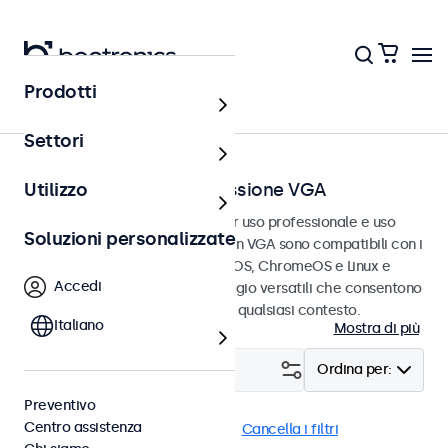
Prodotti
Home
Settori
Touchscreen con connessione VGA
Utilizzo
Touchscreen VGA progettati per uso professionale e uso
Soluzioni personalizzate
continuativo. Questi touchscreen VGA sono compatibili con i
sistemi operativi Windows, macOS, ChromeOS e Linux e
Accedi
dispongono di opzioni di montaggio versatili che consentono
loro di integrarsi perfettamente qualsiasi contesto.
Italiano
Mostra di più
Filtro (
2
)
Ordina per:
Preventivo
Centro assistenza
VGA
Touchscreen 22 pollici
Cancella i filtri