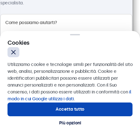
specialista.
Touchscreen 19 Pollici Metallo
Articolo:
19TS7M
100+ pezzi disponibili
Cookies
Pannello multi-touch Full HD
Connessioni: HDMI, DisplayPort, USB-C, VGA
Utilizziamo cookie e tecnologie simili per funzionalità del sito
Montaggio: scrivania, parete, incasso
web, analisi, personalizzazione e pubblicità. Cookie e
Dimensioni esterne: 481 x 294 x 45 mm
identificatori pubblicitari possono essere utilizzati per
Inviare
annunci personalizzati e non personalizzati. Con il Suo
€ 569,00
consenso, i dati possono essere utilizzati in conformità con
il
€ 694,18 IVA incl.
Oppure chiamaci al
011 1962 1372
modo in cui Google utilizza i dati
.
Visualizza
Aggiungi al carrello
Accetta tutto
Hai bisogno di aiuto?
Contatta i nostri esperti
Più opzioni