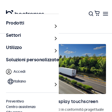
Prodotti
Home
Settori
Utilizzo
Soluzioni personalizzate
Accedi
Italiano
Monitor automotive e display touchscreen
Preventivo
Centro assistenza
Monitor e touchscreen sviluppati in conformità progettuale