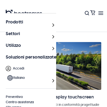
Prodotti
Home
Settori
Utilizzo
Soluzioni personalizzate
Accedi
Italiano
Monitor automotive e display touchscreen
Preventivo
Centro assistenza
Monitor e touchscreen sviluppati in conformità progettuale