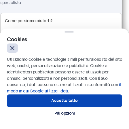
specialista.
Touchscreen 19 Pollici Metallo
Articolo:
19TS7M
100+ pezzi disponibili
Cookies
Pannello multi-touch Full HD
Connessioni: HDMI, DisplayPort, USB-C, VGA
Utilizziamo cookie e tecnologie simili per funzionalità del sito
Montaggio: scrivania, parete, incasso
web, analisi, personalizzazione e pubblicità. Cookie e
Dimensioni esterne: 481 x 294 x 45 mm
identificatori pubblicitari possono essere utilizzati per
Inviare
annunci personalizzati e non personalizzati. Con il Suo
€ 569,00
consenso, i dati possono essere utilizzati in conformità con
il
€ 694,18 IVA incl.
Oppure chiamaci al
011 1962 1372
modo in cui Google utilizza i dati
.
Visualizza
Aggiungi al carrello
Accetta tutto
Hai bisogno di aiuto?
Contatta i nostri esperti
Più opzioni