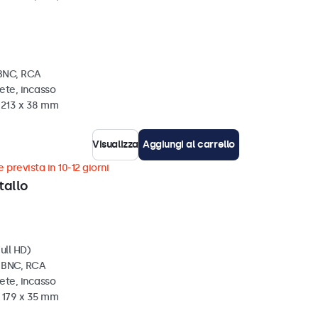
 BNC, RCA
ete, incasso
x 213 x 38 mm
Visualizza
Aggiungi al carrello
 prevista in 10-12 giorni
tallo
ull HD)
, BNC, RCA
ete, incasso
x 179 x 35 mm