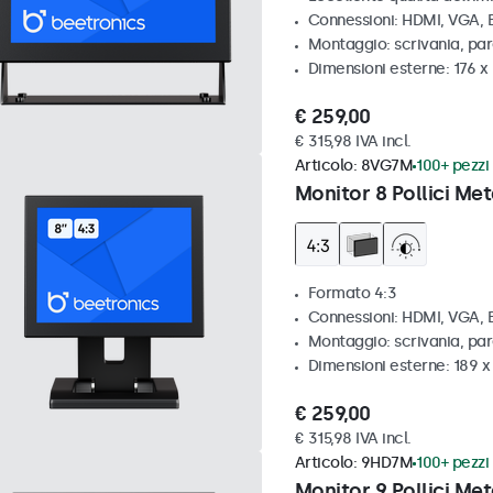
Connessioni: HDMI, VGA,
Montaggio: scrivania, par
Dimensioni esterne: 176 x
€ 259,00
€ 315,98 IVA incl.
Articolo:
8VG7M
100+ pezzi 
Monitor 8 Pollici Met
Formato 4:3
Connessioni: HDMI, VGA,
Montaggio: scrivania, par
Dimensioni esterne: 189 
€ 259,00
€ 315,98 IVA incl.
Articolo:
9HD7M
100+ pezzi 
Monitor 9 Pollici Met