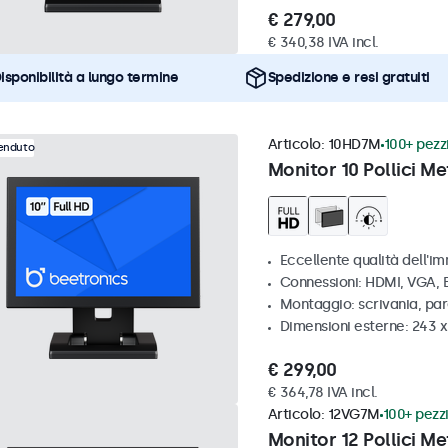
€ 279,00
€ 340,38 IVA incl.
isponibilità a lungo termine
Spedizione e resi gratuiti
Articolo:
10HD7M
100+ pezzi
venduto
Monitor 10 Pollici Me
Eccellente qualità dell'im
Connessioni: HDMI, VGA,
Montaggio: scrivania, par
Dimensioni esterne: 243 
€ 299,00
€ 364,78 IVA incl.
Articolo:
12VG7M
100+ pezzi
Monitor 12 Pollici Me