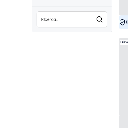
18
Alta luminosità
8
Leggibile alla luce del sole
D
8
Resistente all'acqua (IP65)
25
Più 
Antipolvere (IP65)
25
Utilizzo continuo (24/7)
43
Antivandalismo
26
EN50155
43
eMark
43
DNV
41