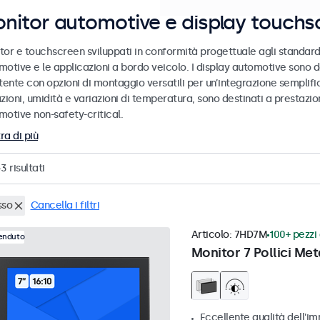
nitor automotive e display touchs
tor e touchscreen sviluppati in conformità progettuale agli standard
motive e le applicazioni a bordo veicolo. I display automotive sono d
tente con opzioni di montaggio versatili per un’integrazione semplific
zioni, umidità e variazioni di temperatura, sono destinati a prestazioni
motive non-safety-critical.
ra di più
43
risultati
sso
Cancella i filtri
Articolo:
7HD7M
100+ pezzi 
venduto
Monitor 7 Pollici Met
Eccellente qualità dell'im