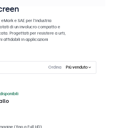
creen
 eMark e SAE per l’industria
otati di un involucro compatto e
ata. Progettati per resistere a urti,
 affidabili in applicazioni
Ordina
Più venduto
disponibili
allo
magine (fino a Full HD)