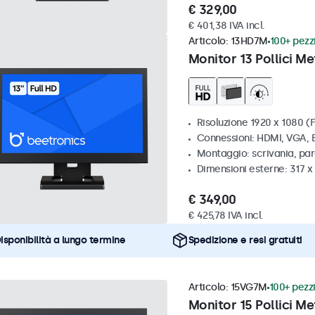
€ 329,00
€ 401,38 IVA incl.
Articolo:
13HD7M
100+ pezzi
Monitor 13 Pollici Me
Risoluzione 1920 x 1080 (F
Connessioni: HDMI, VGA,
Montaggio: scrivania, par
Dimensioni esterne: 317 
€ 349,00
€ 425,78 IVA incl.
isponibilità a lungo termine
Spedizione e resi gratuiti
Articolo:
15VG7M
100+ pezzi
Monitor 15 Pollici Me