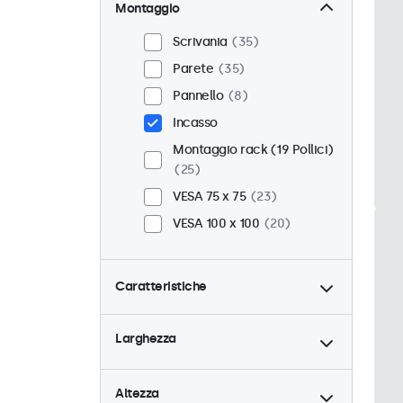
Montaggio
Scrivania
35
Parete
35
Pannello
8
Incasso
Montaggio rack (19 Pollici)
25
VESA 75 x 75
23
VESA 100 x 100
20
Caratteristiche
4:3 / 5:4
12
Larghezza
9-36 Volt
43
Dimmerabile
43
Altezza
Lettore multimediale USB