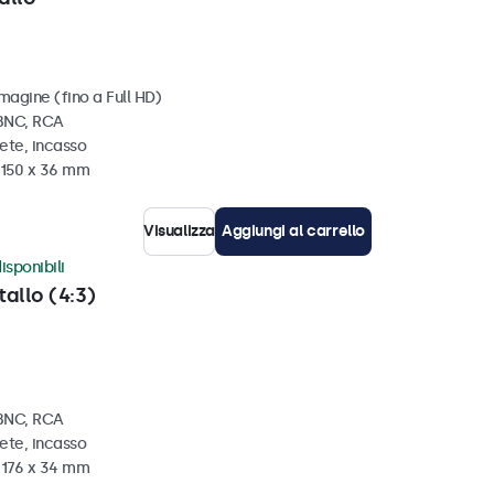
magine (fino a Full HD)
 BNC, RCA
ete, incasso
x 150 x 36 mm
Visualizza
Aggiungi al carrello
isponibili
tallo (4:3)
 BNC, RCA
ete, incasso
x 176 x 34 mm