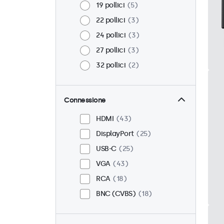
19 pollici
5
22 pollici
3
24 pollici
3
27 pollici
3
32 pollici
2
Connessione
HDMI
43
DisplayPort
25
USB-C
25
VGA
43
RCA
18
BNC (CVBS)
18