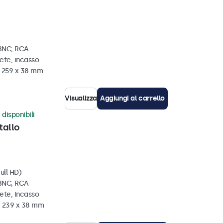
 BNC, RCA
ete, incasso
x 259 x 38 mm
Visualizza
Aggiungi al carrello
 disponibili
tallo
ull HD)
 BNC, RCA
ete, incasso
x 239 x 38 mm