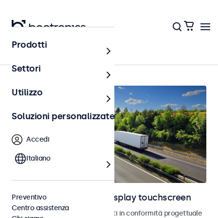
Prodotti
Home
Settori
Utilizzo
Soluzioni personalizzate
Accedi
Italiano
Monitor automotive e display touchscreen
Preventivo
Centro assistenza
Monitor e touchscreen sviluppati in conformità progettuale