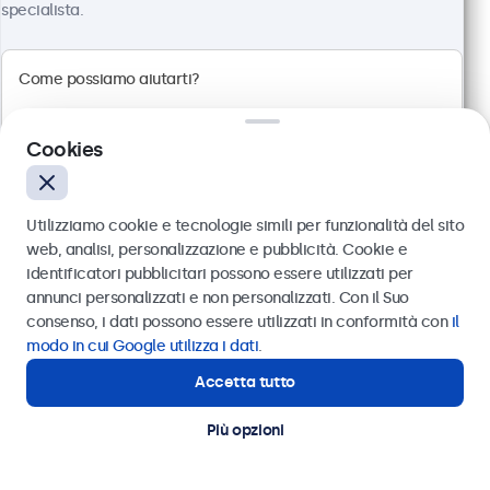
specialista.
Cookies
Touchscreen 24 Pollici Metallo
Utilizziamo cookie e tecnologie simili per funzionalità del sito
Articolo:
24TS7M
web, analisi, personalizzazione e pubblicità. Cookie e
100+ pezzi disponibili
identificatori pubblicitari possono essere utilizzati per
Inviare
annunci personalizzati e non personalizzati. Con il Suo
consenso, i dati possono essere utilizzati in conformità con
il
Oppure chiamaci al
011 1962 1372
modo in cui Google utilizza i dati
.
Pannello multi-touch Full HD
Connessioni: HDMI, DisplayPort, USB-C, VGA
Accetta tutto
Hai bisogno di aiuto?
Montaggio: scrivania, parete, incasso
Contatta i nostri esperti
Dimensioni esterne: 576 x 348 x 44 mm
Più opzioni
€ 629,00