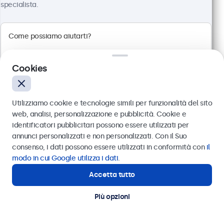
specialista.
Pannello multi-touch Full HD
Connessioni: HDMI, DisplayPort, USB-C, VGA
Montaggio: scrivania, parete
Dimensioni esterne: 242 x 169 x 34 mm
Cookies
€ 349,00
€ 425,78 IVA incl.
Utilizziamo cookie e tecnologie simili per funzionalità del sito
Visualizza
Aggiungi al carrello
web, analisi, personalizzazione e pubblicità. Cookie e
identificatori pubblicitari possono essere utilizzati per
Inviare
annunci personalizzati e non personalizzati. Con il Suo
consenso, i dati possono essere utilizzati in conformità con
il
Oppure chiamaci al
011 1962 1372
modo in cui Google utilizza i dati
.
Accetta tutto
Hai bisogno di aiuto?
Contatta i nostri esperti
Più opzioni