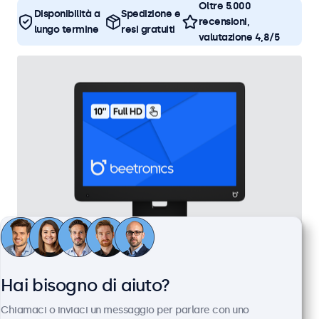
Oltre 5.000
Disponibilità a
Spedizione e
recensioni,
lungo termine
resi gratuiti
valutazione 4,8/5
Touchscreen 10 Pollici
Hai bisogno di aiuto?
Articolo:
10TS7
Chiamaci o inviaci un messaggio per parlare con uno
100+ pezzi disponibili