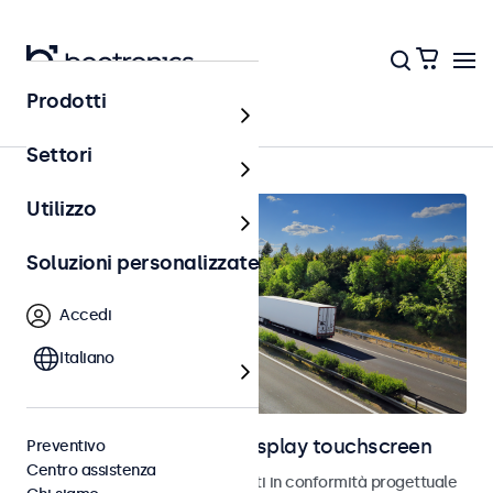
Prodotti
Home
Settori
Utilizzo
Soluzioni personalizzate
Accedi
Italiano
Monitor automotive e display touchscreen
Preventivo
Centro assistenza
Monitor e touchscreen sviluppati in conformità progettuale