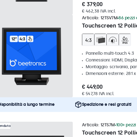
€ 379,00
€ 462,38 IVA incl.
Articolo:
12TSV7M
86 pezzi 
Touchscreen 12 Polli
Pannello multi-touch 4:3
Connessioni: HDMI, Displ
Montaggio: scrivania, par
Dimensioni esterne: 281 
€ 449,00
€ 547,78 IVA incl.
isponibilità a lungo termine
Spedizione e resi gratuiti
Articolo:
12TS7M
100+ pezzi 
venduto
Touchscreen 12 Polli