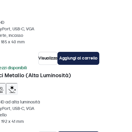
 HD
ayPort, USB-C, VGA
ete, incasso
x 185 x 40 mm
Visualizza
Aggiungi al carrello
zzi disponibili
ci Metallo (Alta Luminosità)
HD ad alta luminosità
ayPort, USB-C, VGA
ello
 192 x 41 mm