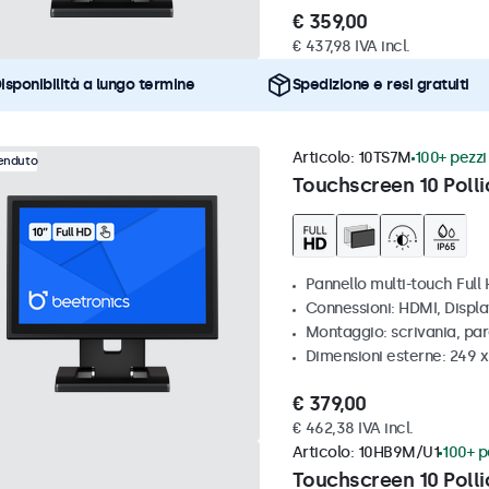
€ 359,00
€ 437,98 IVA incl.
isponibilità a lungo termine
Spedizione e resi gratuiti
Articolo:
10TS7M
100+ pezzi 
venduto
Touchscreen 10 Polli
Pannello multi-touch Full
Connessioni: HDMI, Displ
Montaggio: scrivania, par
Dimensioni esterne: 249 
€ 379,00
€ 462,38 IVA incl.
Articolo:
10HB9M/U1
100+ pe
Touchscreen 10 Polli