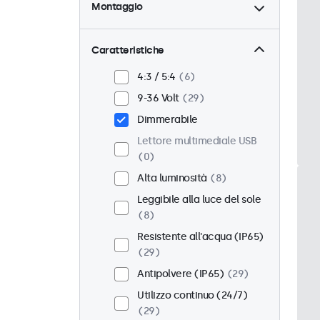
Montaggio
Scrivania
21
Parete
21
Caratteristiche
Pannello
8
4:3 / 5:4
6
Incasso
25
9-36 Volt
29
Montaggio rack (19 Pollici)
Dimmerabile
16
Lettore multimediale USB
VESA 75 x 75
17
0
VESA 100 x 100
12
Alta luminosità
8
Leggibile alla luce del sole
8
Resistente all'acqua (IP65)
29
Antipolvere (IP65)
29
Utilizzo continuo (24/7)
29