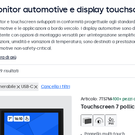
nitor automotive e display touchs
tor e touchscreen sviluppati in conformità progettuale agli standard
motive e le applicazioni a bordo veicolo. I display automotive sono d
tente con opzioni di montaggio versatili per un’integrazione semplific
zioni, umidità e variazioni di temperatura, sono destinati a prestazioni
motive non-safety-critical.
ra di più
29
risultati
erabile
USB-C
Cancella i filtri
Articolo:
7TS7M
100+ pezzi d
Touchscreen 7 pollic
Pannello multi-touch