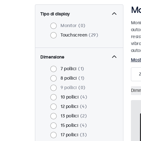
Mo
Tipo di display
Moni
Monitor
0
auto
Touchscreen
29
resis
vibra
auto
Dimensione
Most
7 pollici
1
8 pollici
1
9 pollici
0
Dimm
10 pollici
4
12 pollici
4
13 pollici
2
15 pollici
4
17 pollici
3