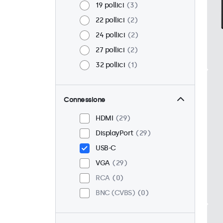
19 pollici
3
22 pollici
2
24 pollici
2
27 pollici
2
32 pollici
1
Connessione
HDMI
29
DisplayPort
29
USB-C
VGA
29
RCA
0
BNC (CVBS)
0