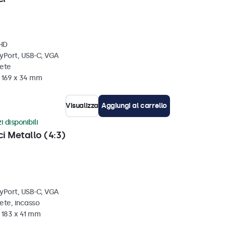
 HD
ayPort, USB-C, VGA
rete
x 169 x 34 mm
Visualizza
Aggiungi al carrello
i disponibili
ci Metallo (4:3)
ayPort, USB-C, VGA
ete, incasso
 183 x 41 mm