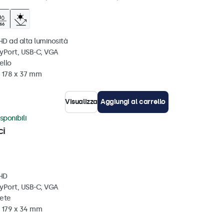
HD ad alta luminosità
ayPort, USB-C, VGA
ello
x 178 x 37 mm
Visualizza
Aggiungi al carrello
sponibili
ci
 HD
ayPort, USB-C, VGA
rete
x 179 x 34 mm