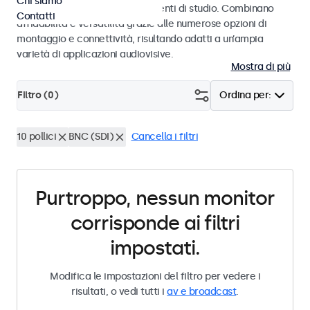
Chi siamo
audiovisivi professionali e ambienti di studio. Combinano
Contatti
affidabilità e versatilità grazie alle numerose opzioni di
montaggio e connettività, risultando adatti a un’ampia
varietà di applicazioni audiovisive.
Mostra di più
Filtro (
0
)
Ordina per:
10 pollici
BNC (SDI)
Cancella i filtri
Purtroppo, nessun monitor
corrisponde ai filtri
impostati.
Modifica le impostazioni del filtro per vedere i
risultati, o vedi tutti i
av e broadcast
.