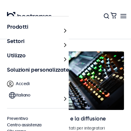
Prodotti
AV e broadcast
Settori
Utilizzo
Soluzioni personalizzate
Accedi
Italiano
Schermi per l’audiovisivo e la diffusione
Preventivo
Centro assistenza
Monitor e schermi touch progettati per integratori