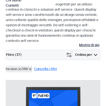
Chi siamo
Monitor e display touchscreen progettati per un utilizzo
Contatti
continuo in chioschi e soluzioni self-service. Questi display
self-service sono caratterizzati da un design senza ventole,
un'eccellente qualità delle immagini, prestazioni affidabili e
opzioni di montaggio versatili. Da self-ordering e self-
checkout a check-in visitatori, questi display per chioschi
garantiscono anni di funzionamento continuo in qualsiasi
contesto self-service.
Mostra di più
Filtro (
37
)
Ordina per:
Incasso
DNV
Cancella i filtri