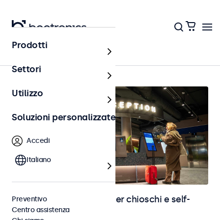
Prodotti
Home
Settori
Utilizzo
Soluzioni personalizzate
Accedi
Italiano
Monitor e touchscreen per chioschi e self-
Preventivo
Centro assistenza
service