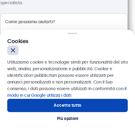
Touchscreen 12 Pollici Metallo (Alta
specialista.
Luminosità)
Articolo:
12HB9M/U1
100+ pezzi disponibili
Cookies
Pannello multi-touch Full HD ad alta luminosità
Connessioni: HDMI, DisplayPort, USB-C, VGA
Montaggio: incasso, pannello
Utilizziamo cookie e tecnologie simili per funzionalità del sito
Dimensioni esterne: 305 x 192 x 41 mm
web, analisi, personalizzazione e pubblicità. Cookie e
identificatori pubblicitari possono essere utilizzati per
€ 649,00
Inviare
annunci personalizzati e non personalizzati. Con il Suo
€ 791,78 IVA incl.
consenso, i dati possono essere utilizzati in conformità con
il
Visualizza
Aggiungi al carrello
Oppure chiamaci al
011 1962 1372
modo in cui Google utilizza i dati
.
Accetta tutto
Hai bisogno di aiuto?
Contatta i nostri esperti
Più opzioni