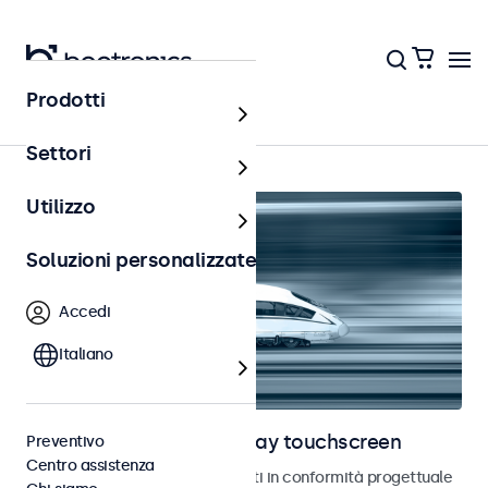
Prodotti
Home
Settori
Utilizzo
Soluzioni personalizzate
Accedi
Italiano
Monitor ferroviari e display touchscreen
Preventivo
Centro assistenza
Monitor e touchscreen sviluppati in conformità progettuale