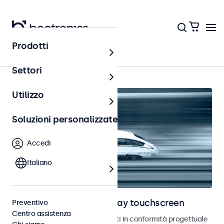
Prodotti
Home
Settori
Utilizzo
Soluzioni personalizzate
Accedi
Italiano
Monitor ferroviari e display touchscreen
Preventivo
Centro assistenza
Monitor e touchscreen sviluppati in conformità progettuale