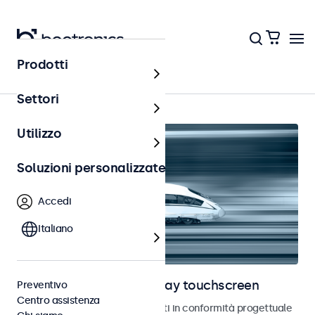
Prodotti
Ferrovia
Settori
Utilizzo
Soluzioni personalizzate
Accedi
Italiano
Monitor ferroviari e display touchscreen
Preventivo
Centro assistenza
Monitor e touchscreen sviluppati in conformità progettuale