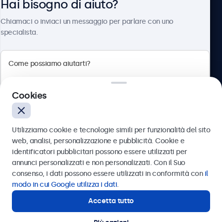
Hai bisogno di aiuto?
Chi siamo
Chiamaci o inviaci un messaggio per parlare con uno
specialista.
Beetronics
Cookies
Via Confienza, 10, 10121 Torino, Italia
4.8/5 la valutazione di 5000+ aziende
Utilizziamo cookie e tecnologie simili per funzionalità del sito
Italiano
web, analisi, personalizzazione e pubblicità. Cookie e
identificatori pubblicitari possono essere utilizzati per
Inviare
annunci personalizzati e non personalizzati. Con il Suo
consenso, i dati possono essere utilizzati in conformità con
il
Oppure chiamaci al
011 1962 1372
modo in cui Google utilizza i dati
.
Accetta tutto
Hai bisogno di aiuto?
Contatta i nostri esperti