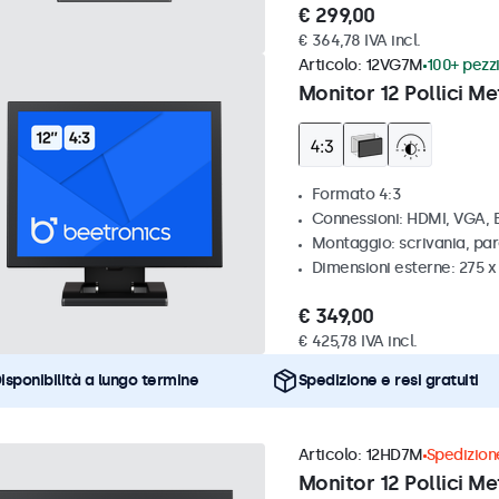
€ 299,00
€ 364,78 IVA incl.
Articolo:
12VG7M
100+ pezzi
Monitor 12 Pollici Me
Formato 4:3
Connessioni: HDMI, VGA,
Montaggio: scrivania, par
Dimensioni esterne: 275 
€ 349,00
€ 425,78 IVA incl.
isponibilità a lungo termine
Spedizione e resi gratuiti
Articolo:
12HD7M
Spedizione
Monitor 12 Pollici Me