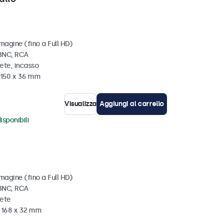
magine (fino a Full HD)
 BNC, RCA
ete, incasso
x 150 x 36 mm
Visualizza
Aggiungi al carrello
isponibili
magine (fino a Full HD)
 BNC, RCA
rete
x 168 x 32 mm