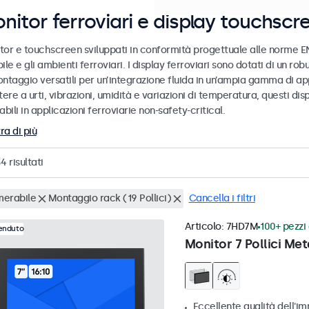
nitor ferroviari e display touchscr
tor e touchscreen sviluppati in conformità progettuale alle norme EN
ile e gli ambienti ferroviari. I display ferroviari sono dotati di un ro
ntaggio versatili per un’integrazione fluida in un’ampia gamma di app
tere a urti, vibrazioni, umidità e variazioni di temperatura, questi dis
abili in applicazioni ferroviarie non-safety-critical.
ra di più
34
risultati
erabile
Montaggio rack (19 Pollici)
Cancella i filtri
Articolo:
7HD7M
100+ pezzi 
venduto
Monitor 7 Pollici Met
Eccellente qualità dell'im