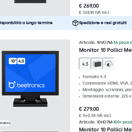
€ 269,00
€ 328,18 IVA incl.
isponibilità a lungo termine
Spedizione e resi gratuiti
Articolo:
10VG7M
36 pezzi d
Monitor 10 Pollici Me
Formato 4:3
Connessioni: HDMI, VGA,
Montaggio: scrivania, par
Dimensioni esterne: 225 
€ 279,00
€ 340,38 IVA incl.
Articolo:
10HD7M
100+ pezzi
venduto
Monitor 10 Pollici Me