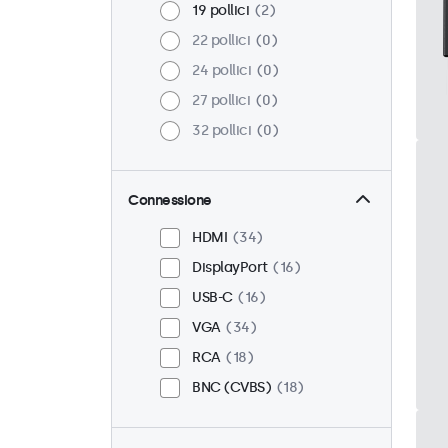
19 pollici
2
22 pollici
0
24 pollici
0
27 pollici
0
32 pollici
0
Connessione
HDMI
34
DisplayPort
16
USB-C
16
VGA
34
RCA
18
BNC (CVBS)
18