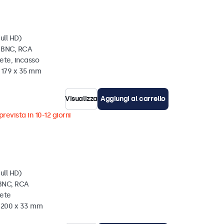
ull HD)
, BNC, RCA
ete, incasso
x 179 x 35 mm
Visualizza
Aggiungi al carrello
revista in 10-12 giorni
ull HD)
 BNC, RCA
rete
x 200 x 33 mm