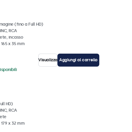
magine (fino a Full HD)
 BNC, RCA
ete, incasso
x 165 x 35 mm
Visualizza
Aggiungi al carrello
isponibili
ull HD)
 BNC, RCA
rete
x 179 x 32 mm