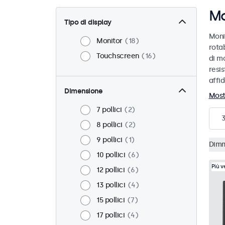
Mo
Tipo di display
Moni
Monitor
18
rotab
Touchscreen
16
di mo
resis
affid
Dimensione
Most
7 pollici
2
8 pollici
2
9 pollici
1
Dimm
10 pollici
6
Più 
12 pollici
6
13 pollici
4
15 pollici
7
17 pollici
4