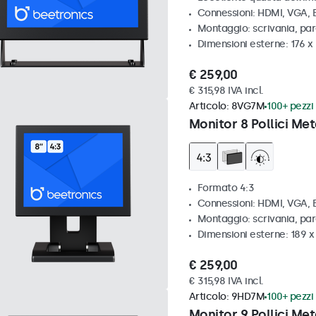
Connessioni: HDMI, VGA,
Montaggio: scrivania, par
Dimensioni esterne: 176 x
€ 259,00
€ 315,98 IVA incl.
Articolo:
8VG7M
100+ pezzi 
Monitor 8 Pollici Met
Formato 4:3
Connessioni: HDMI, VGA,
Montaggio: scrivania, par
Dimensioni esterne: 189 
€ 259,00
€ 315,98 IVA incl.
Articolo:
9HD7M
100+ pezzi 
Monitor 9 Pollici Met