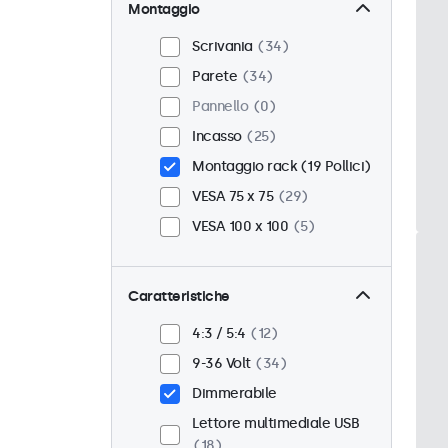
Montaggio
Scrivania
34
Parete
34
Pannello
0
Incasso
25
Montaggio rack (19 Pollici)
VESA 75 x 75
29
VESA 100 x 100
5
Caratteristiche
4:3 / 5:4
12
9-36 Volt
34
Dimmerabile
Lettore multimediale USB
18