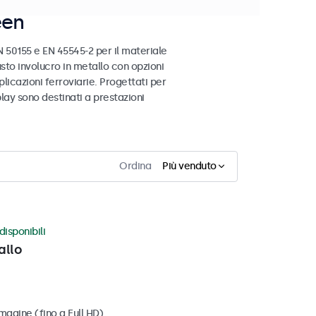
een
 50155 e EN 45545-2 per il materiale
busto involucro in metallo con opzioni
licazioni ferroviarie. Progettati per
play sono destinati a prestazioni
Ordina
Più venduto
disponibili
allo
magine (fino a Full HD)