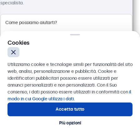
specialista.
Touchscreen 19 Pollici Metallo
Articolo:
19TS7M
100+ pezzi disponibili
Cookies
Pannello multi-touch Full HD
Utilizziamo cookie e tecnologie simili per funzionalità del sito
Connessioni: HDMI, DisplayPort, USB-C, VGA
web, analisi, personalizzazione e pubblicità. Cookie e
Montaggio: scrivania, parete, incasso
identificatori pubblicitari possono essere utilizzati per
Dimensioni esterne: 481 x 294 x 45 mm
Inviare
annunci personalizzati e non personalizzati. Con il Suo
consenso, i dati possono essere utilizzati in conformità con
il
€ 569,00
Oppure chiamaci al
011 1962 1372
modo in cui Google utilizza i dati
.
€ 694,18 IVA incl.
Accetta tutto
Hai bisogno di aiuto?
Visualizza
Aggiungi al carrello
Contatta i nostri esperti
Più opzioni