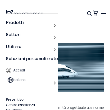
Prodotti
Home
Settori
Utilizzo
Soluzioni personalizzate
Accedi
Italiano
Touchscreen ferroviari
Preventivo
Centro assistenza
Touchscreen sviluppati in conformità progettuale alle norme