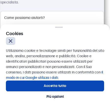
specialista.
Touchscreen 19 Pollici Metallo
Articolo:
19TS7M
100+ pezzi disponibili
Cookies
Pannello multi-touch Full HD
Utilizziamo cookie e tecnologie simili per funzionalità del sito
Connessioni: HDMI, DisplayPort, USB-C, VGA
web, analisi, personalizzazione e pubblicità. Cookie e
Montaggio: scrivania, parete, incasso
identificatori pubblicitari possono essere utilizzati per
Dimensioni esterne: 481 x 294 x 45 mm
Inviare
annunci personalizzati e non personalizzati. Con il Suo
consenso, i dati possono essere utilizzati in conformità con
il
€ 569,00
Oppure chiamaci al
011 1962 1372
modo in cui Google utilizza i dati
.
€ 694,18 IVA incl.
Accetta tutto
Hai bisogno di aiuto?
Visualizza
Aggiungi al carrello
Contatta i nostri esperti
Più opzioni