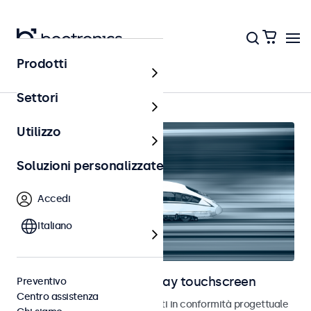
Prodotti
Home
Settori
Utilizzo
Soluzioni personalizzate
Accedi
Italiano
Monitor ferroviari e display touchscreen
Preventivo
Centro assistenza
Monitor e touchscreen sviluppati in conformità progettuale