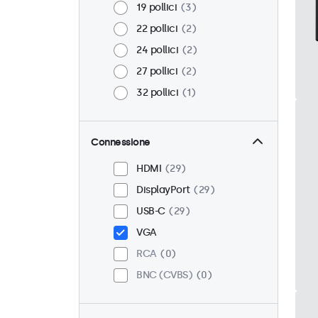
19 pollici
3
22 pollici
2
24 pollici
2
27 pollici
2
32 pollici
1
Connessione
HDMI
29
DisplayPort
29
USB-C
29
VGA
RCA
0
BNC (CVBS)
0