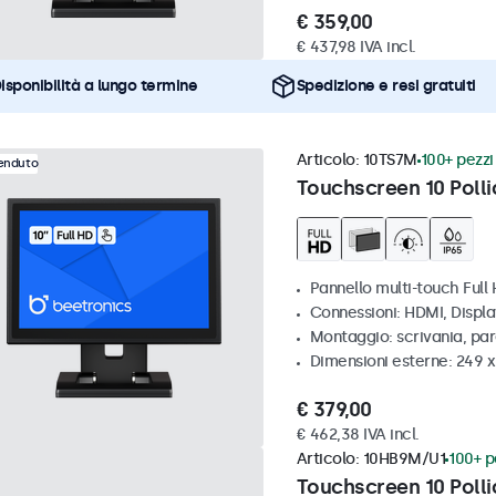
€ 359,00
€ 437,98 IVA incl.
isponibilità a lungo termine
Spedizione e resi gratuiti
Articolo:
10TS7M
100+ pezzi 
venduto
Touchscreen 10 Polli
Pannello multi-touch Full
Connessioni: HDMI, Displ
Montaggio: scrivania, par
Dimensioni esterne: 249 
€ 379,00
€ 462,38 IVA incl.
Articolo:
10HB9M/U1
100+ pe
Touchscreen 10 Polli