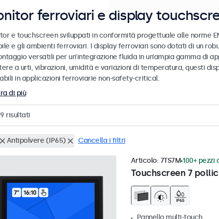
nitor ferroviari e display touchscr
tor e touchscreen sviluppati in conformità progettuale alle norme EN
ile e gli ambienti ferroviari. I display ferroviari sono dotati di un ro
ntaggio versatili per un’integrazione fluida in un’ampia gamma di app
tere a urti, vibrazioni, umidità e variazioni di temperatura, questi dis
abili in applicazioni ferroviarie non-safety-critical.
ra di più
29
risultati
Antipolvere (IP65)
Cancella i filtri
Articolo:
7TS7M
100+ pezzi d
Touchscreen 7 pollic
Pannello multi-touch