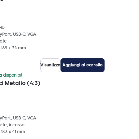
 HD
ayPort, USB-C, VGA
rete
x 169 x 34 mm
Visualizza
Aggiungi al carrello
i disponibili
ci Metallo (4:3)
ayPort, USB-C, VGA
ete, incasso
 183 x 41 mm