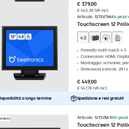
€ 379,00
€ 462,38 IVA incl.
Articolo:
12TSV7M
86 pezzi 
Touchscreen 12 Polli
Pannello multi-touch 4:3
Connessioni: HDMI, Displ
Montaggio: scrivania, par
Dimensioni esterne: 281 
€ 449,00
€ 547,78 IVA incl.
isponibilità a lungo termine
Spedizione e resi gratuiti
Articolo:
12TS7M
100+ pezzi 
venduto
Touchscreen 12 Polli