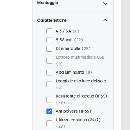
Montaggio
Scrivania
21
Parete
21
Caratteristiche
Pannello
8
4:3 / 5:4
6
Incasso
25
9-36 Volt
29
Montaggio rack (19 Pollici)
Dimmerabile
29
16
Lettore multimediale USB
VESA 75 x 75
17
0
VESA 100 x 100
12
Alta luminosità
8
Leggibile alla luce del sole
8
Resistente all'acqua (IP65)
29
Antipolvere (IP65)
Utilizzo continuo (24/7)
29