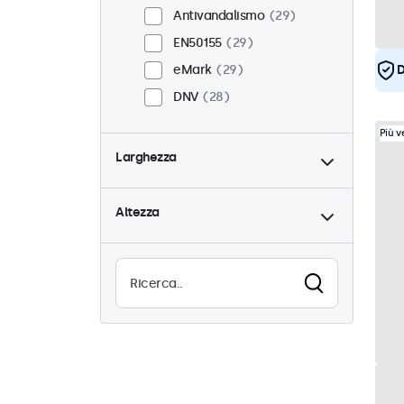
Antivandalismo
29
EN50155
29
eMark
29
D
DNV
28
Più 
Larghezza
Altezza