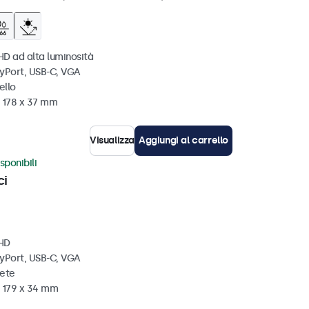
HD ad alta luminosità
ayPort, USB-C, VGA
ello
x 178 x 37 mm
Visualizza
Aggiungi al carrello
sponibili
ci
 HD
ayPort, USB-C, VGA
rete
x 179 x 34 mm