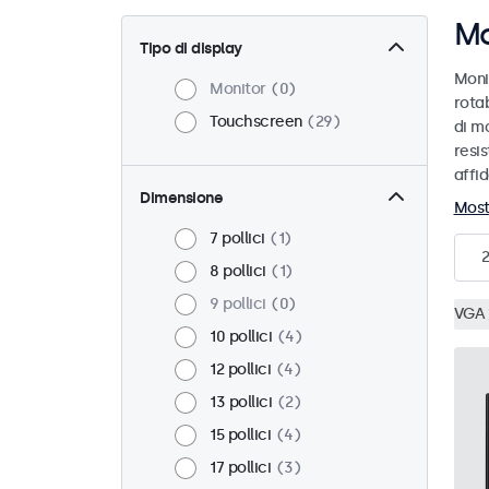
Mo
Tipo di display
Moni
Monitor
0
rotab
Touchscreen
29
di mo
resis
affid
Dimensione
Most
7 pollici
1
8 pollici
1
9 pollici
0
VGA
10 pollici
4
12 pollici
4
13 pollici
2
15 pollici
4
17 pollici
3