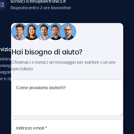
Scrivici a info@beetronics.it
Risposta entro 2 ore lavorative
vizio Clienti
Chi siamo
Hai bisogno di aiuto?
istenza
Collaborazioni
Chiamaci o inviaci un messaggio per parlare con uno
consegna
Notizie e aggiornamenti
specialista.
 pagamento
Informazioni su
ne e riparazione
Beetronics
Lavora con noi
Termini e condizioni
Informativa sulla Privacy