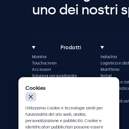
uno dei nostri s
Prodotti
Monitor
Industria
Touchscreen
Logistica e dis
Accessori
Marittimo
Soluzioni personalizzate
Retail
Ospitalità e ri
Cookies
Automobilistic
Ferrovia
AV e broadcas
Sanità
Utilizziamo cookie e tecnologie simili per
funzionalità del sito web, analisi,
personalizzazione e pubblicità. Cookie e
identificatori pubblicitari possono essere