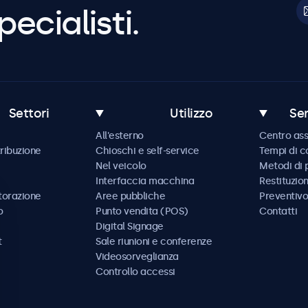
pecialisti.
Settori
Utilizzo
Ser
All'esterno
Centro ass
tribuzione
Chioschi e self-service
Tempi di 
Nel veicolo
Metodi di
Interfaccia macchina
Restituzio
storazione
Aree pubbliche
Preventivo
o
Punto vendita (POS)
Contatti
Digital Signage
t
Sale riunioni e conferenze
Videosorveglianza
Controllo accessi