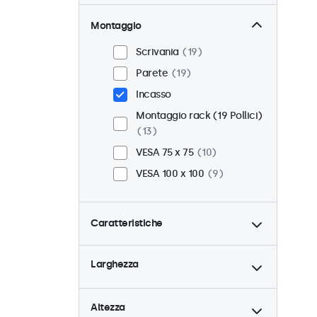
Montaggio
Scrivania
19
Parete
19
Incasso
Montaggio rack (19 Pollici)
13
VESA 75 x 75
10
VESA 100 x 100
9
Caratteristiche
4:3 / 5:4
6
Larghezza
9-36 Volt
19
Dimmerabile
19
Altezza
Lettore multimediale USB