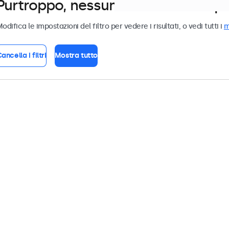
Purtroppo, nessun monitor corrispond
odifica le impostazioni del filtro per vedere i risultati, o vedi tutti i
m
ancella i filtri
Mostra tutto