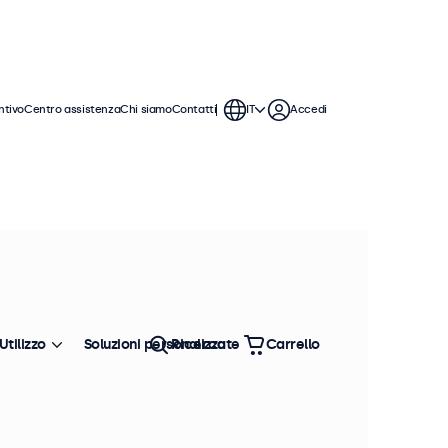
ntivo
Centro assistenza
Chi siamo
Contatti
IT
Accedi
one
Questi monitor hanno un robusto
 qualsiasi contesto.
Ordina
Più venduto
Utilizzo
Soluzioni personalizzate
Ricerca
Carrello