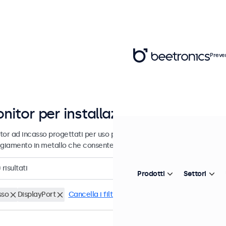
Preve
nitor per installazione e integrazi
tor ad incasso progettati per uso professionale e uso continuativo. 
ggiamento in metallo che consente loro di integrarsi perfettamente in
0
risultati
Prodotti
Settori
sso
DisplayPort
Cancella i filtri