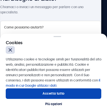
Chi siamo
Chiamaci o inviaci un messaggio per parlare con uno
specialista.
Beetronics
Cookies
Via Confienza, 10, 10121 Torino, Italia
4.8/5 la valutazione di 5000+ aziende
Utilizziamo cookie e tecnologie simili per funzionalità del sito
Italiano
web, analisi, personalizzazione e pubblicità. Cookie e
identificatori pubblicitari possono essere utilizzati per
Inviare
annunci personalizzati e non personalizzati. Con il Suo
consenso, i dati possono essere utilizzati in conformità con
il
Oppure chiamaci al
011 1962 1372
modo in cui Google utilizza i dati
.
Accetta tutto
Hai bisogno di aiuto?
Contatta i nostri esperti
Più opzioni
© 2026 Beetronics