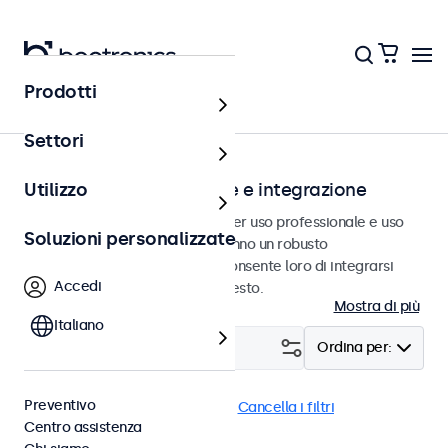
Prodotti
Home
Settori
Monitor per installazione e integrazione
Utilizzo
Monitor ad incasso progettati per uso professionale e uso
Soluzioni personalizzate
continuativo. Questi monitor hanno un robusto
alloggiamento in metallo che consente loro di integrarsi
Accedi
perfettamente in qualsiasi contesto.
Mostra di più
Italiano
Filtro (
0
)
Ordina per:
Preventivo
Incasso
Antipolvere (IP65)
Cancella i filtri
Centro assistenza