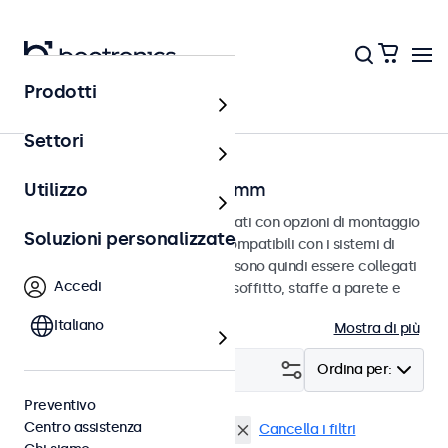
Prodotti
Home
Settori
Monitor con VESA da 75 mm
Utilizzo
Monitor VESA da 75 mm progettati con opzioni di montaggio
Soluzioni personalizzate
versatili. Questi monitor sono compatibili con i sistemi di
montaggio VESA standard e possono quindi essere collegati
Accedi
a supporti universali, supporti a soffitto, staffe a parete e
bracci per monitor.
Italiano
Mostra di più
Filtro (
3
)
Ordina per:
Preventivo
Centro assistenza
VESA 75 x 75
Monitor 12 pollici
Cancella i filtri