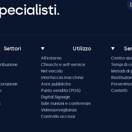
pecialisti.
Settori
Utilizzo
Ser
All'esterno
Centro ass
tribuzione
Chioschi e self-service
Tempi di 
Nel veicolo
Metodi di
Interfaccia macchina
Restituzio
storazione
Aree pubbliche
Preventivo
o
Punto vendita (POS)
Contatti
Digital Signage
t
Sale riunioni e conferenze
Videosorveglianza
Controllo accessi