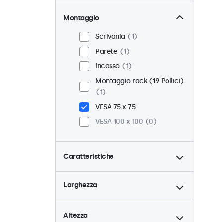
Montaggio
Scrivania
1
Parete
1
Incasso
1
Montaggio rack (19 Pollici)
1
VESA 75 x 75
VESA 100 x 100
0
Caratteristiche
4:3 / 5:4
0
Larghezza
9-36 Volt
1
Dimmerabile
1
Altezza
Lettore multimediale USB