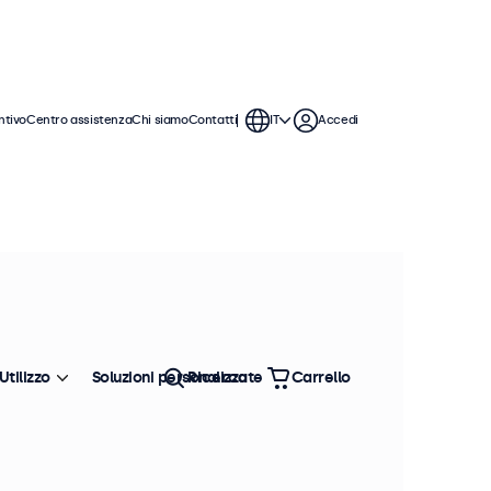
ntivo
Centro assistenza
Chi siamo
Contatti
IT
Accedi
sti monitor sono compatibili con i
pporti universali, supporti a
Utilizzo
Soluzioni personalizzate
Ricerca
Carrello
Ordina
Più venduto