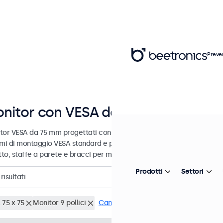
Preve
nitor con VESA da 75 mm
tor VESA da 75 mm progettati con opzioni di montaggio versatili. Que
emi di montaggio VESA standard e possono quindi essere collegati a su
tto, staffe a parete e bracci per monitor.
Prodotti
Settori
risultati
 75 x 75
Monitor 9 pollici
Cancella i filtri