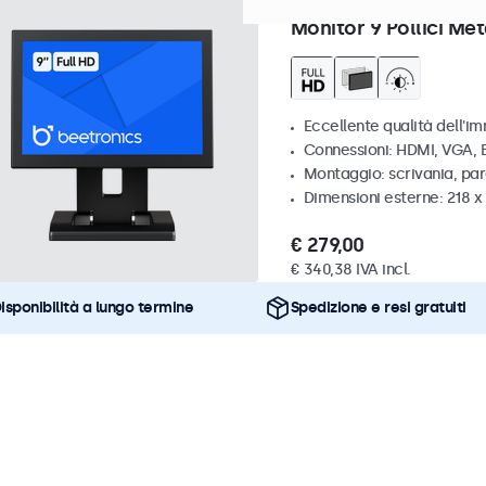
Articolo:
9HD7M
100+ pezzi 
Monitor 9 Pollici Met
Eccellente qualità dell'im
Connessioni: HDMI, VGA,
Montaggio: scrivania, par
Dimensioni esterne: 218 
€ 279,00
€ 340,38 IVA incl.
isponibilità a lungo termine
Spedizione e resi gratuiti