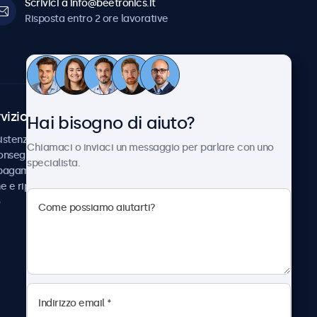
Scrivici a info@beetronics.it
Risposta entro 2 ore lavorative
vizio Clienti
Chi siamo
Hai bisogno di aiuto?
istenza
Collaborazioni
Chiamaci o inviaci un messaggio per parlare con uno
consegna
Notizie e aggiornamenti
specialista.
 pagamento
Informazioni su
ne e riparazione
Beetronics
Lavora con noi
Termini e condizioni
Informativa sulla Privacy