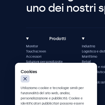
uno dei nostri s
Prodotti
Monitor
Industria
Touchscreen
Logistica e dis
Accessori
Marittimo
Soluzioni personalizzate
Retail
Ospitalità e ri
Cookies
Automobilistic
Ferrovia
AV e broadcas
Sanità
Utilizziamo cookie e tecnologie simili per
funzionalità del sito web, analisi,
personalizzazione e pubblicità. Cookie e
identificatori pubblicitari possono essere