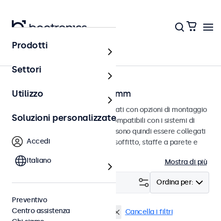
Prodotti
Home
Settori
Monitor con VESA da 75 mm
Utilizzo
Monitor VESA da 75 mm progettati con opzioni di montaggio
Soluzioni personalizzate
versatili. Questi monitor sono compatibili con i sistemi di
montaggio VESA standard e possono quindi essere collegati
Accedi
a supporti universali, supporti a soffitto, staffe a parete e
bracci per monitor.
Italiano
Mostra di più
Filtro (
1
)
Ordina per:
Preventivo
Centro assistenza
VESA 75 x 75
Monitor 7 pollici
Cancella i filtri