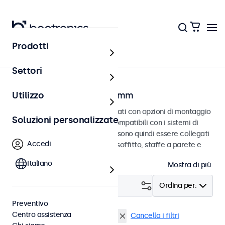
Prodotti
Home
Settori
Monitor con VESA da 75 mm
Utilizzo
Monitor VESA da 75 mm progettati con opzioni di montaggio
Soluzioni personalizzate
versatili. Questi monitor sono compatibili con i sistemi di
montaggio VESA standard e possono quindi essere collegati
Accedi
a supporti universali, supporti a soffitto, staffe a parete e
bracci per monitor.
Italiano
Mostra di più
Filtro (
0
)
Ordina per:
Preventivo
Centro assistenza
VESA 75 x 75
Monitor 19 pollici
Cancella i filtri