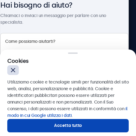
Hai bisogno di aiuto?
Chi siamo
Chiamaci o inviaci un messaggio per parlare con uno
specialista.
Beetronics
Cookies
Via Confienza, 10, 10121 Torino, Italia
4.8/5 la valutazione di 5000+ aziende
Utilizziamo cookie e tecnologie simili per funzionalità del sito
Italiano
web, analisi, personalizzazione e pubblicità. Cookie e
identificatori pubblicitari possono essere utilizzati per
Inviare
annunci personalizzati e non personalizzati. Con il Suo
consenso, i dati possono essere utilizzati in conformità con
il
Oppure chiamaci al
011 1962 1372
modo in cui Google utilizza i dati
.
Accetta tutto
Hai bisogno di aiuto?
Contatta i nostri esperti