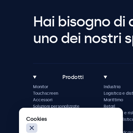
Hai bisogno di 
uno dei nostri s
Prodotti
Monitor
Industria
Touchscreen
Logistica e dis
Accessori
Marittimo
Soluzioni personalizzate
Retail
Ospitalità e ri
Cookies
Automobilistic
Ferrovia
AV e broadcas