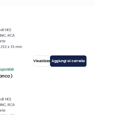
isponibili
ull HD)
 BNC, RCA
rete
x 232 x 33 mm
Visualizza
Aggiungi al carrello
sponibili
ianco)
ull HD)
 BNC, RCA
rete