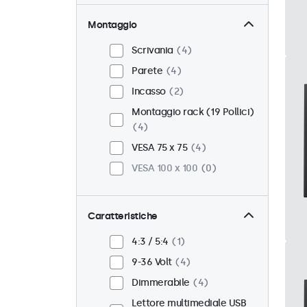
Montaggio
Scrivania
4
Parete
4
Incasso
2
Montaggio rack (19 Pollici)
4
VESA 75 x 75
4
VESA 100 x 100
0
Caratteristiche
4:3 / 5:4
1
9-36 Volt
4
Dimmerabile
4
Lettore multimediale USB