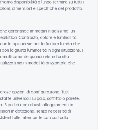
riamo disponibilità a lungo termine su tutti i
azioni, dimensioni e specifiche del prodotto.
tà che garantisce immagini nitidissime, un
realistica. Contrasto, colore e luminosità
on le opzioni sia per la finitura lucida che
con la giusta luminosità in ogni situazione. I
utomaticamente quando viene fornita
tilizzati sia in modalità orizzontale che
erose opzioni di configurazione. Tutti i
taffe universali su palo, soffitto o parete.
 15 pollici con robusti alloggiamenti in
sori in dotazione, senza necessità di
sistenti alle intemperie con custodia