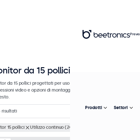
Preve
nitor da 15 pollici
or da 15 pollici progettati per uso industriale e commerciale. Questi
essioni video e opzioni di montaggio versatili, consentendo loro di i
esto.
Prodotti
Settori
4
risultati
or 15 pollici
Utilizzo continuo (24/7)
Cancella i filtri