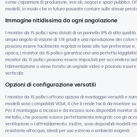
come capannoni di produzione, veicoli, negozi e spazi pubblici. Off
modelli, in modo che in futuro possiate contare sulle stesse prest
Immagine nitidissima da ogni angolazione
I monitor da 15 pollici sono dotati di un pannello IPS di alta quali
ampio angolo di visione di 178 gradi e una riproduzione dei colori 
possono essere facilmente regolati in base alle tue preferenze e, c
opaca, i monitor da 15 pollici garantiscono una perfetta leggibilità 
monitor da 15 pollici possono essere impostati per accendersi a
l'alimentazione o viene fornito un segnale video e possono essere u
verticale.
Opzioni di configurazione versatili
I monitor da 15 pollici offrono opzioni di montaggio versatili e num
modelli sono compatibili VESA, il che li rende facili da montare su s
Per il montaggio a incasso e da incasso sono disponibili monitor da
metallo, che possono essere perfettamente integrati con gli acces
ventilazione o raffreddamento. Inoltre, sono disponibili modelli re
resistente all'acqua, ideali per uso esterno o ambienti esigenti.