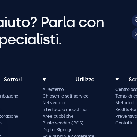
aiuto? Parla con
pecialisti.
Settori
Utilizzo
Ser
All'esterno
Centro ass
tribuzione
Chioschi e self-service
Tempi di 
Nel veicolo
Metodi di
Interfaccia macchina
Restituzio
storazione
Aree pubbliche
Preventivo
o
Punto vendita (POS)
Contatti
Digital Signage
t
Sale riunioni e conferenze