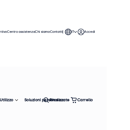
ntivo
Centro assistenza
Chi siamo
Contatti
IT
Accedi
 monitor da 15 pollici offrono varie
ntegrarsi perfettamente qualsiasi
Utilizzo
Soluzioni personalizzate
Ricerca
Carrello
Ordina
Più venduto