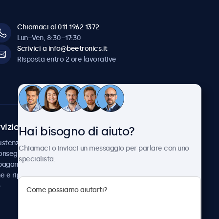
Chiamaci al 011 1962 1372
Lun–Ven, 8:30–17:30
Scrivici a info@beetronics.it
Risposta entro 2 ore lavorative
vizio Clienti
Chi siamo
Hai bisogno di aiuto?
istenza
Collaborazioni
Chiamaci o inviaci un messaggio per parlare con uno
consegna
Notizie e aggiornamenti
specialista.
 pagamento
Informazioni su
ne e riparazione
Beetronics
Lavora con noi
Termini e condizioni
Informativa sulla Privacy