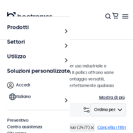
Prodotti
Monitor
Settori
Monitor da 8 pollici
Utilizzo
Monitor da 8 pollici progettati per uso industriale e
Soluzioni personalizzate
commerciale. Questi monitor da 8 pollici offrono varie
connessioni video e opzioni di montaggio versatili,
Accedi
consentendo loro di integrarsi perfettamente qualsiasi
contesto.
Italiano
Mostra di più
Filtro (
1
)
Ordina per:
Preventivo
Centro assistenza
Monitor 8 pollici
Utilizzo continuo (24/7)
Cancella i filtri