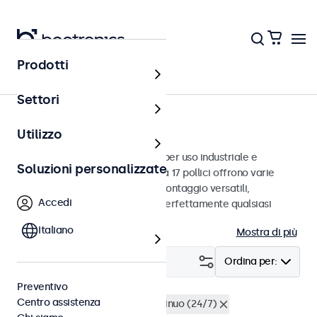
Prodotti
Monitor
Settori
Monitor da 17 pollici
Utilizzo
Monitor da 17 pollici progettati per uso industriale e
Soluzioni personalizzate
commerciale. Questi monitor da 17 pollici offrono varie
connessioni video e opzioni di montaggio versatili,
Accedi
consentendo loro di integrarsi perfettamente qualsiasi
contesto.
Italiano
Mostra di più
Filtro (
2
)
Ordina per:
Preventivo
Centro assistenza
Monitor 17 pollici
Utilizzo continuo (24/7)