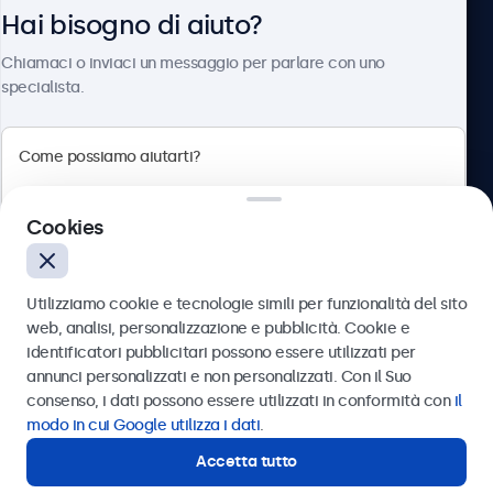
Hai bisogno di aiuto?
Chi siamo
Chiamaci o inviaci un messaggio per parlare con uno
specialista.
Beetronics
Cookies
Via Confienza, 10, 10121 Torino, Italia
4.8/5 la valutazione di 5000+ aziende
Utilizziamo cookie e tecnologie simili per funzionalità del sito
Italiano
web, analisi, personalizzazione e pubblicità. Cookie e
identificatori pubblicitari possono essere utilizzati per
Inviare
annunci personalizzati e non personalizzati. Con il Suo
consenso, i dati possono essere utilizzati in conformità con
il
Oppure chiamaci al
011 1962 1372
modo in cui Google utilizza i dati
.
Accetta tutto
Hai bisogno di aiuto?
Contatta i nostri esperti