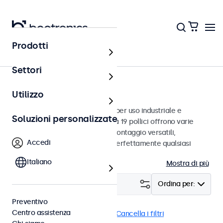
Prodotti
Monitor
Settori
Monitor da 19 pollici
Utilizzo
Monitor da 19 pollici progettati per uso industriale e
Soluzioni personalizzate
commerciale. Questi monitor da 19 pollici offrono varie
connessioni video e opzioni di montaggio versatili,
Accedi
consentendo loro di integrarsi perfettamente qualsiasi
contesto.
Italiano
Mostra di più
Filtro (
2
)
Ordina per:
Preventivo
Centro assistenza
Monitor 19 pollici
EN50155
Cancella i filtri