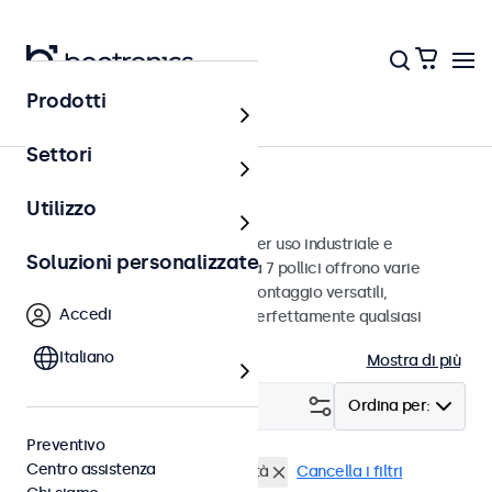
Prodotti
Monitor
Settori
Monitor da 7 pollici
Utilizzo
Monitor da 7 pollici progettati per uso industriale e
Soluzioni personalizzate
commerciale. Questi monitor da 7 pollici offrono varie
connessioni video e opzioni di montaggio versatili,
Accedi
consentendo loro di integrarsi perfettamente qualsiasi
contesto.
Italiano
Mostra di più
Filtro (
0
)
Ordina per:
Preventivo
Centro assistenza
Monitor 7 pollici
Alta luminosità
Cancella i filtri