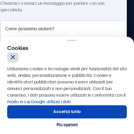
Chiamaci o inviaci un messaggio per parlare con uno
specialista.
Beetronics
Cookies
Via Confienza, 10, 10121 Torino, Italia
4.8/5 la valutazione di 5000+ aziende
Utilizziamo cookie e tecnologie simili per funzionalità del sito
Italiano
web, analisi, personalizzazione e pubblicità. Cookie e
identificatori pubblicitari possono essere utilizzati per
Inviare
annunci personalizzati e non personalizzati. Con il Suo
consenso, i dati possono essere utilizzati in conformità con
il
Oppure chiamaci al
011 1962 1372
modo in cui Google utilizza i dati
.
Accetta tutto
Hai bisogno di aiuto?
Contatta i nostri esperti
Più opzioni
© 2026 Beetronics