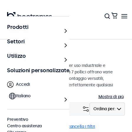
Prodotti
Monitor
Settori
Monitor da 7 pollici
Utilizzo
Monitor da 7 pollici progettati per uso industriale e
Soluzioni personalizzate
commerciale. Questi monitor da 7 pollici offrono varie
connessioni video e opzioni di montaggio versatili,
Accedi
consentendo loro di integrarsi perfettamente qualsiasi
contesto.
Italiano
Mostra di più
Filtro (
1
)
Ordina per:
Preventivo
Centro assistenza
Monitor 7 pollici
EN50155
Cancella i filtri