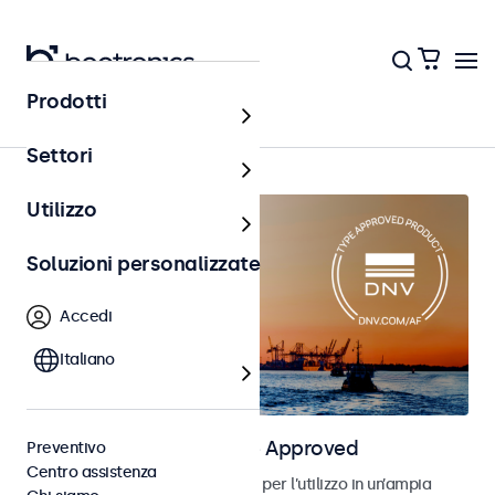
Prodotti
Home
Settori
Utilizzo
Soluzioni personalizzate
Accedi
Italiano
Monitor marini DNV Type Approved
Preventivo
Centro assistenza
Monitor con DNV Type Approval per l’utilizzo in un’ampia