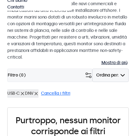
Chi siamo
gamma di ambienti marittimi, dalle navi commerciali e
Contatti
imbarcazioni ad alta velocità alle installazioni offshore. I
monitor marini sono dotati di un robusto involucro in metallo
con opzioni di montaggio versatili per un’integrazione fluida
nei sistemi di plancia, nelle sale di controllo e nelle sale
macchine. Progettati per resistere a urti, vibrazioni, umidità
e variazioni di temperatura, questi monitor sono destinati a
prestazioni affidabili in applicazioni marittime non-safety-
critical.
Mostra di più
Filtro (
0
)
Ordina per:
USB-C
DNV
Cancella i filtri
Purtroppo, nessun monitor
corrisponde ai filtri