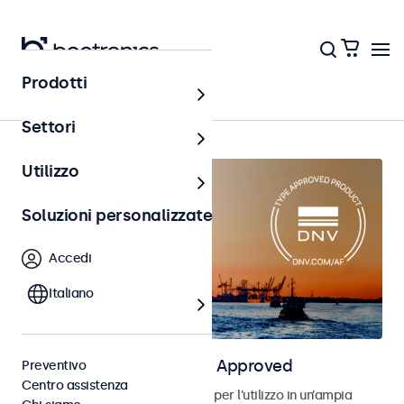
Prodotti
Home
Settori
Utilizzo
Soluzioni personalizzate
Accedi
Italiano
Monitor marini DNV Type Approved
Preventivo
Centro assistenza
Monitor con DNV Type Approval per l’utilizzo in un’ampia