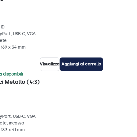
 HD
ayPort, USB-C, VGA
rete
x 169 x 34 mm
Visualizza
Aggiungi al carrello
i disponibili
ci Metallo (4:3)
ayPort, USB-C, VGA
ete, incasso
 183 x 41 mm