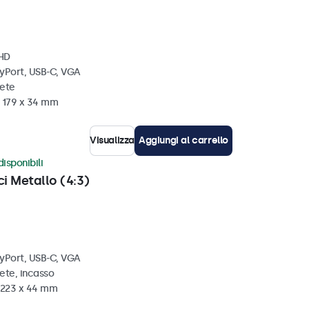
 HD
ayPort, USB-C, VGA
rete
x 179 x 34 mm
Visualizza
Aggiungi al carrello
disponibili
ci Metallo (4:3)
ayPort, USB-C, VGA
ete, incasso
x 223 x 44 mm