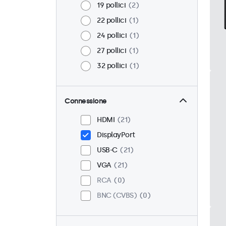
19 pollici
2
22 pollici
1
24 pollici
1
27 pollici
1
32 pollici
1
Connessione
HDMI
21
DisplayPort
USB-C
21
VGA
21
RCA
0
BNC (CVBS)
0