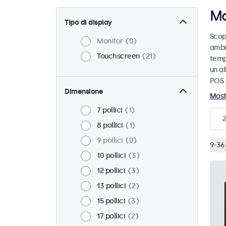
Mo
Tipo di display
Scopr
Monitor
0
ambi
Touchscreen
21
temp
un a
POS.
Dimensione
Most
7 pollici
1
2
8 pollici
1
9 pollici
0
9-36 
10 pollici
3
12 pollici
3
13 pollici
2
15 pollici
3
17 pollici
2