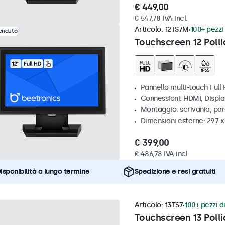
€ 449,00
€ 547,78 IVA incl.
Articolo:
12TS7M
100+ pezzi 
venduto
Touchscreen 12 Polli
Pannello multi-touch Full
Connessioni: HDMI, Displ
Montaggio: scrivania, par
Dimensioni esterne: 297 
€ 399,00
€ 486,78 IVA incl.
isponibilità a lungo termine
Spedizione e resi gratuiti
Articolo:
13TS7
100+ pezzi di
Touchscreen 13 Polli