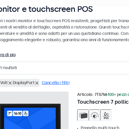
nitor e touchscreen POS
i i nostri monitor e touchscreen POS resistenti, progettati per transa
enti di vendita al dettaglio, ospitalità o ristorazione. Questi touch
erature e umidità e sono adatti per un uso quotidiano continuo. Con 
lloggiamento elegante e robusto, garantiscono anni di funzionamento 
ra di più
1
risultati
Volt
DisplayPort
Cancella i filtri
Articolo:
7TS7M
100+ pezzi d
Touchscreen 7 pollic
Pannello multi-touch