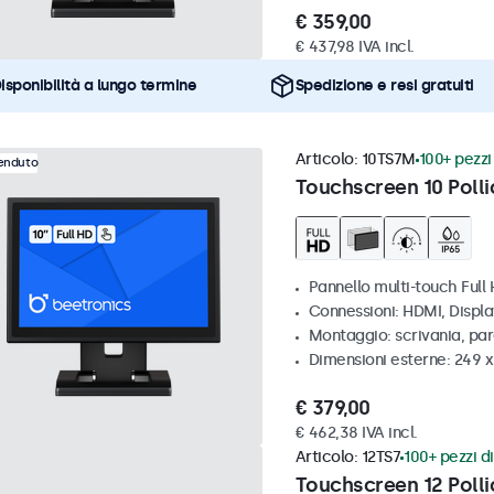
€ 359,00
€ 437,98 IVA incl.
isponibilità a lungo termine
Spedizione e resi gratuiti
Articolo:
10TS7M
100+ pezzi 
venduto
Touchscreen 10 Polli
Pannello multi-touch Full
Connessioni: HDMI, Displ
Montaggio: scrivania, par
Dimensioni esterne: 249 
€ 379,00
€ 462,38 IVA incl.
Articolo:
12TS7
100+ pezzi di
Touchscreen 12 Polli