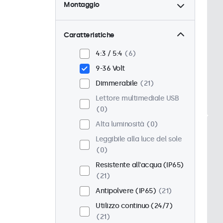
Montaggio
Scrivania
21
Parete
21
Caratteristiche
Pannello
0
4:3 / 5:4
6
Incasso
17
9-36 Volt
Montaggio rack (19 Pollici)
Dimmerabile
21
16
Lettore multimediale USB
VESA 75 x 75
14
0
VESA 100 x 100
7
Alta luminosità
0
Leggibile alla luce del sole
0
Resistente all'acqua (IP65)
21
Antipolvere (IP65)
21
Utilizzo continuo (24/7)
21