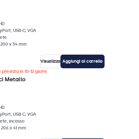
 HD
ayPort, USB-C, VGA
rete
x 200 x 34 mm
Visualizza
Aggiungi al carrello
 prevista in 10-12 giorni
ci Metallo
 HD
ayPort, USB-C, VGA
ete, incasso
x 206 x 41 mm