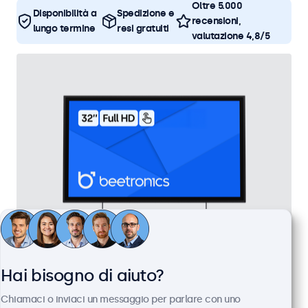
Oltre 5.000
Disponibilità a
Spedizione e
recensioni,
lungo termine
resi gratuiti
valutazione 4,8/5
Touchscreen 32 Pollici Metallo
Hai bisogno di aiuto?
Articolo:
32TS7M
Chiamaci o inviaci un messaggio per parlare con uno
100+ pezzi disponibili