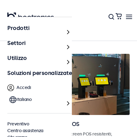
Prodotti
Home
Settori
Utilizzo
Soluzioni personalizzate
Accedi
Italiano
Monitor e touchscreen POS
Preventivo
Centro assistenza
Scopri i nostri monitor e touchscreen POS resistenti,