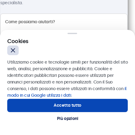
specialista.
Pannello multi-touch Full HD
Connessioni: HDMI, DisplayPort, USB-C, VGA
Montaggio: scrivania, parete, incasso
Dimensioni esterne: 745 x 440 x 46 mm
Cookies
€ 699,00
€ 852,78 IVA incl.
Utilizziamo cookie e tecnologie simili per funzionalità del sito
Visualizza
Aggiungi al carrello
web, analisi, personalizzazione e pubblicità. Cookie e
identificatori pubblicitari possono essere utilizzati per
Inviare
annunci personalizzati e non personalizzati. Con il Suo
consenso, i dati possono essere utilizzati in conformità con
il
Oppure chiamaci al
011 1962 1372
Display POS per ogni applicazione
modo in cui Google utilizza i dati
.
Accetta tutto
Questi monitor e touchscreen sono appositamente
Hai bisogno di aiuto?
Contatta i nostri esperti
progettati per sistemi di punti vendita, chioschi e
Più opzioni
soluzioni di self-checkout. Con ampie opzioni di
configurazione e opzioni di montaggio versatili, i
display POS possono essere collegati perfettamente