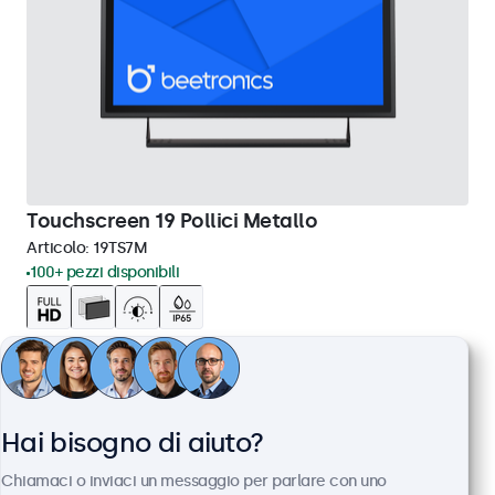
Touchscreen 19 Pollici Metallo
Articolo:
19TS7M
100+ pezzi disponibili
Pannello multi-touch Full HD
Connessioni: HDMI, DisplayPort, USB-C, VGA
Montaggio: scrivania, parete, incasso
Dimensioni esterne: 481 x 294 x 45 mm
Hai bisogno di aiuto?
€ 569,00
Chiamaci o inviaci un messaggio per parlare con uno