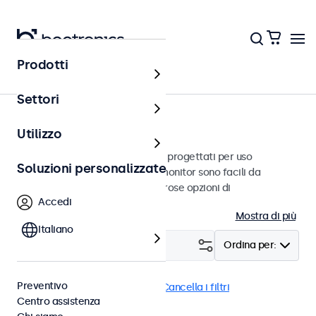
Prodotti
Home
Settori
Touchscreen con USB-C
Utilizzo
I nostri touchscreen USB-C sono progettati per uso
Soluzioni personalizzate
professionale e uso continuo. I monitor sono facili da
integrare e dispongono di numerose opzioni di
Accedi
configurazione.
Mostra di più
Italiano
Filtro (
29
)
Ordina per:
Preventivo
USB-C
Antipolvere (IP65)
Cancella i filtri
Centro assistenza