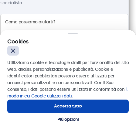
€ 694,18 IVA incl.
specialista.
Visualizza
Aggiungi al carrello
Cookies
Utilizziamo cookie e tecnologie simili per funzionalità del sito
web, analisi, personalizzazione e pubblicità. Cookie e
identificatori pubblicitari possono essere utilizzati per
Inviare
annunci personalizzati e non personalizzati. Con il Suo
consenso, i dati possono essere utilizzati in conformità con
il
Oppure chiamaci al
011 1962 1372
modo in cui Google utilizza i dati
.
Accetta tutto
Hai bisogno di aiuto?
Touchscreen 19 Pollici Metallo (Alta
Contatta i nostri esperti
Più opzioni
Luminosità)
Articolo:
19HB9M/U1
76 pezzi disponibili