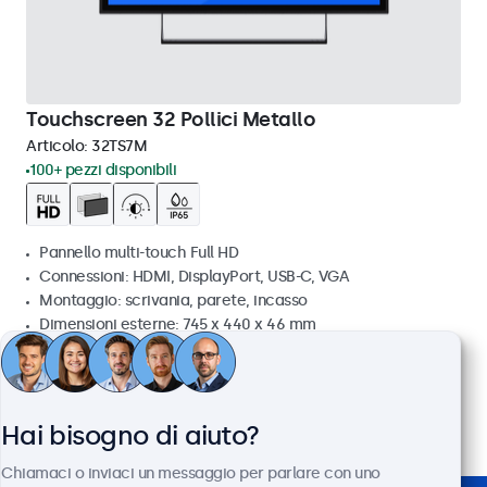
Touchscreen 32 Pollici Metallo
Articolo:
32TS7M
100+ pezzi disponibili
Pannello multi-touch Full HD
Connessioni: HDMI, DisplayPort, USB-C, VGA
Montaggio: scrivania, parete, incasso
Dimensioni esterne: 745 x 440 x 46 mm
€ 699,00
€ 852,78 IVA incl.
Visualizza
Aggiungi al carrello
Hai bisogno di aiuto?
Chiamaci o inviaci un messaggio per parlare con uno