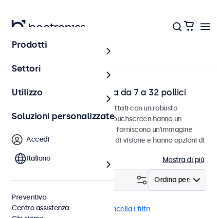
Prodotti
Home
Settori
Touchscreen da scrivania da 7 a 32 pollici
Utilizzo
Touchscreen da scrivania progettati con un robusto
Soluzioni personalizzate
poggiapiedi regolabile. Questi touchscreen hanno un
poggiapiedi compatto e stabile, forniscono un'immagine
Accedi
nitidissima con un ampio angolo di visione e hanno opzioni di
connessione versatili.
Italiano
Mostra di più
Filtro (
21
)
Ordina per:
Preventivo
Centro assistenza
Scrivania
Dimmerabile
Cancella i filtri