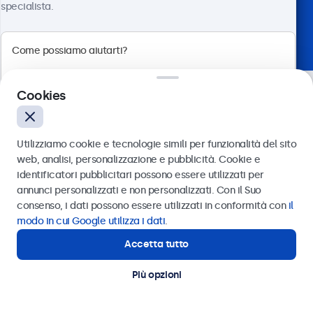
specialista.
Scelto dai leader del settore
Cookies
Utilizziamo cookie e tecnologie simili per funzionalità del sito
web, analisi, personalizzazione e pubblicità. Cookie e
identificatori pubblicitari possono essere utilizzati per
Inviare
annunci personalizzati e non personalizzati. Con il Suo
consenso, i dati possono essere utilizzati in conformità con
il
Oppure chiamaci al
011 1962 1372
modo in cui Google utilizza i dati
.
Hai bisogno di aiuto? Parla
Accetta tutto
Hai bisogno di aiuto?
con uno dei nostri
Contatta i nostri esperti
Più opzioni
specialisti.