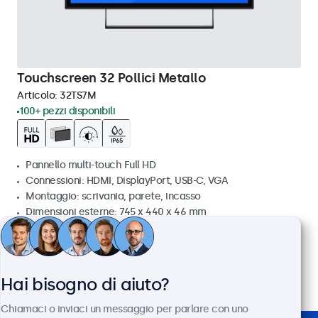
Touchscreen 32 Pollici Metallo
Articolo:
32TS7M
100+ pezzi disponibili
Pannello multi-touch Full HD
Connessioni: HDMI, DisplayPort, USB-C, VGA
Montaggio: scrivania, parete, incasso
Dimensioni esterne: 745 x 440 x 46 mm
€ 699,00
€ 852,78 IVA incl.
Visualizza
Aggiungi al carrello
Hai bisogno di aiuto?
Chiamaci o inviaci un messaggio per parlare con uno