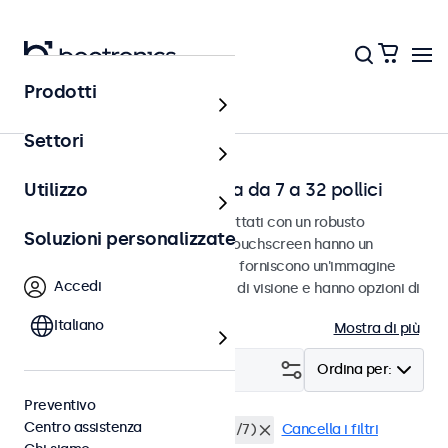
Prodotti
Home
Settori
Touchscreen da scrivania da 7 a 32 pollici
Utilizzo
Touchscreen da scrivania progettati con un robusto
Soluzioni personalizzate
poggiapiedi regolabile. Questi touchscreen hanno un
poggiapiedi compatto e stabile, forniscono un'immagine
Accedi
nitidissima con un ampio angolo di visione e hanno opzioni di
connessione versatili.
Italiano
Mostra di più
Filtro (
21
)
Ordina per:
Preventivo
Centro assistenza
Scrivania
Utilizzo continuo (24/7)
Cancella i filtri