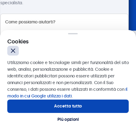
specialista.
Scelto dai leader del settore
Cookies
Utilizziamo cookie e tecnologie simili per funzionalità del sito
web, analisi, personalizzazione e pubblicità. Cookie e
identificatori pubblicitari possono essere utilizzati per
Inviare
annunci personalizzati e non personalizzati. Con il Suo
consenso, i dati possono essere utilizzati in conformità con
il
Oppure chiamaci al
011 1962 1372
modo in cui Google utilizza i dati
.
Hai bisogno di aiuto? Parla
Accetta tutto
Hai bisogno di aiuto?
con uno dei nostri
Contatta i nostri esperti
Più opzioni
specialisti.