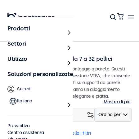
Prodotti
Home
Settori
Touchscreen da parete da 7 a 32 pollici
Utilizzo
Touchscreen progettati per il montaggio a parete. Questi
Soluzioni personalizzate
touchscreen sono dotati di connessione VESA, che consente
loro di essere facilmente montati su supporti da parete
Accedi
universali VESA. I touch screen hanno un alloggiamento
sottile che fornisce una finitura elegante e piatta.
Italiano
Mostra di più
Filtro (
21
)
Ordina per:
Preventivo
Centro assistenza
Parete
Dimmerabile
Cancella i filtri