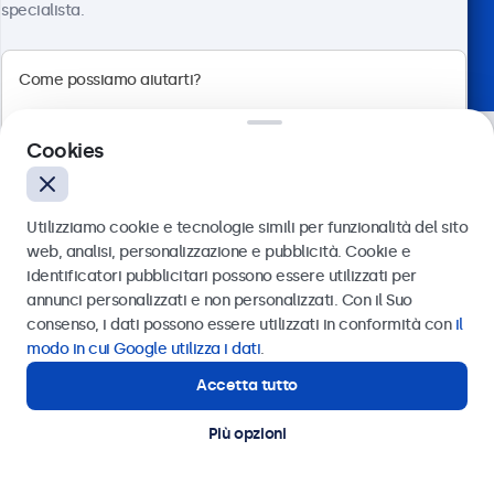
specialista.
Scelto dai leader del settore
Cookies
Utilizziamo cookie e tecnologie simili per funzionalità del sito
web, analisi, personalizzazione e pubblicità. Cookie e
identificatori pubblicitari possono essere utilizzati per
Inviare
annunci personalizzati e non personalizzati. Con il Suo
consenso, i dati possono essere utilizzati in conformità con
il
Oppure chiamaci al
011 1962 1372
modo in cui Google utilizza i dati
.
Hai bisogno di aiuto? Parla
Accetta tutto
Hai bisogno di aiuto?
con uno dei nostri
Contatta i nostri esperti
Più opzioni
specialisti.