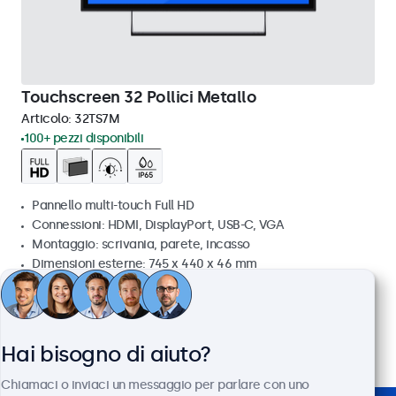
Touchscreen 32 Pollici Metallo
Articolo:
32TS7M
100+ pezzi disponibili
Pannello multi-touch Full HD
Connessioni: HDMI, DisplayPort, USB-C, VGA
Montaggio: scrivania, parete, incasso
Dimensioni esterne: 745 x 440 x 46 mm
€ 699,00
€ 852,78 IVA incl.
Visualizza
Aggiungi al carrello
Hai bisogno di aiuto?
Chiamaci o inviaci un messaggio per parlare con uno