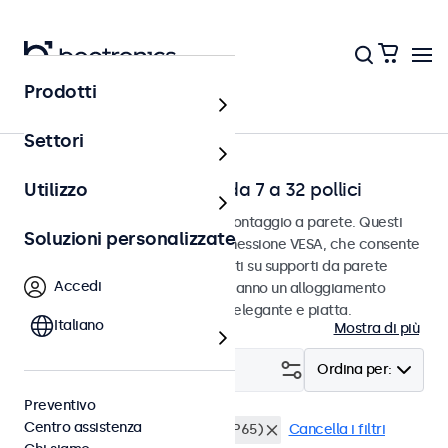
Prodotti
Home
Settori
Touchscreen da parete da 7 a 32 pollici
Utilizzo
Touchscreen progettati per il montaggio a parete. Questi
Soluzioni personalizzate
touchscreen sono dotati di connessione VESA, che consente
loro di essere facilmente montati su supporti da parete
Accedi
universali VESA. I touch screen hanno un alloggiamento
sottile che fornisce una finitura elegante e piatta.
Italiano
Mostra di più
Filtro (
21
)
Ordina per:
Preventivo
Centro assistenza
Parete
Resistente all'acqua (IP65)
Cancella i filtri