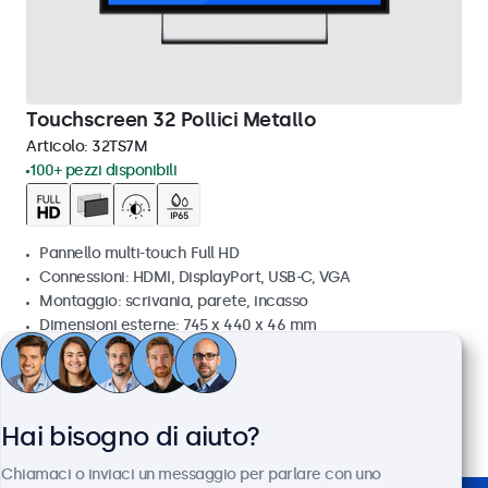
Touchscreen 32 Pollici Metallo
Articolo:
32TS7M
100+ pezzi disponibili
Pannello multi-touch Full HD
Connessioni: HDMI, DisplayPort, USB-C, VGA
Montaggio: scrivania, parete, incasso
Dimensioni esterne: 745 x 440 x 46 mm
€ 699,00
€ 852,78 IVA incl.
Visualizza
Aggiungi al carrello
Hai bisogno di aiuto?
Chiamaci o inviaci un messaggio per parlare con uno