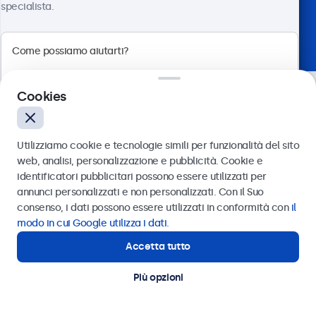
specialista.
Scelto dai leader del settore
Cookies
Utilizziamo cookie e tecnologie simili per funzionalità del sito
web, analisi, personalizzazione e pubblicità. Cookie e
identificatori pubblicitari possono essere utilizzati per
Inviare
annunci personalizzati e non personalizzati. Con il Suo
consenso, i dati possono essere utilizzati in conformità con
il
Oppure chiamaci al
011 1962 1372
modo in cui Google utilizza i dati
.
Hai bisogno di aiuto? Parla
Accetta tutto
Hai bisogno di aiuto?
con uno dei nostri
Contatta i nostri esperti
Più opzioni
specialisti.