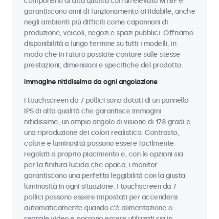
componenti di alta qualità con un elevato MTBF e
garantiscono anni di funzionamento affidabile, anche
negli ambienti più difficili come capannoni di
produzione, veicoli, negozi e spazi pubblici. Offriamo
disponibilità a lungo termine su tutti i modelli, in
modo che in futuro possiate contare sulle stesse
prestazioni, dimensioni e specifiche del prodotto.
Immagine nitidissima da ogni angolazione
I touchscreen da 7 pollici sono dotati di un pannello
IPS di alta qualità che garantisce immagini
nitidissime, un ampio angolo di visione di 178 gradi e
una riproduzione dei colori realistica. Contrasto,
colore e luminosità possono essere facilmente
regolati a proprio piacimento e, con le opzioni sia
per la finitura lucida che opaca, i monitor
garantiscono una perfetta leggibilità con la giusta
luminosità in ogni situazione. I touchscreen da 7
pollici possono essere impostati per accendersi
automaticamente quando c'è alimentazione o
segnale video e possono essere utilizzati sia in