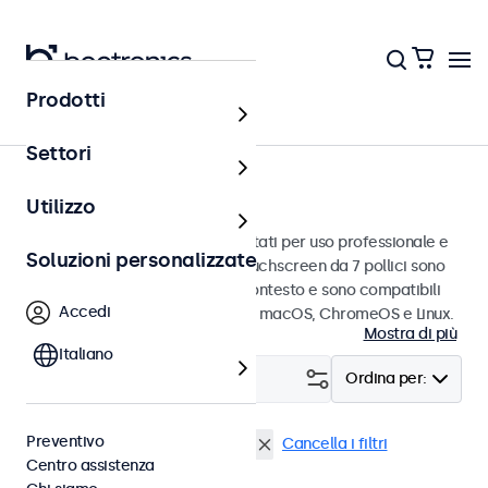
Prodotti
Touchscreen
Settori
Touchscreen da 7 pollici
Utilizzo
Touchscreen da 7 pollici progettati per uso professionale e
Soluzioni personalizzate
uso continuo. Questi monitor touchscreen da 7 pollici sono
facili da integrare in qualsiasi contesto e sono compatibili
Accedi
con i sistemi operativi Windows, macOS, ChromeOS e Linux.
Mostra di più
Italiano
Filtro (
1
)
Ordina per:
Preventivo
Touchscreen 7 pollici
EN50155
Cancella i filtri
Centro assistenza