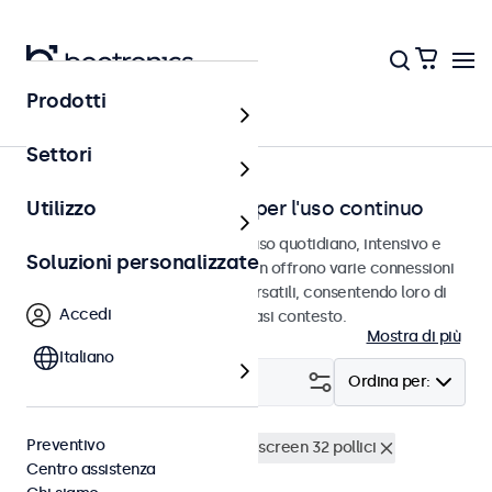
Prodotti
Home
Settori
Touchscreen progettati per l'uso continuo
Utilizzo
Touchscreen progettati per un uso quotidiano, intensivo e
Soluzioni personalizzate
continuativo. Questi touchscreen offrono varie connessioni
video e opzioni di montaggio versatili, consentendo loro di
Accedi
integrarsi perfettamente qualsiasi contesto.
Mostra di più
Italiano
Filtro (
1
)
Ordina per:
Preventivo
Utilizzo continuo (24/7)
Touchscreen 32 pollici
Centro assistenza
Cancella i filtri