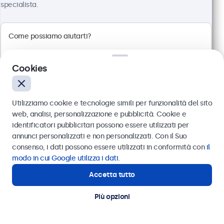
specialista.
Risoluzione 1920 x 1080 (Full HD)
Connessioni: HDMI, VGA, BNC, RCA
Montaggio: scrivania, parete, incasso
Dimensioni esterne: 560 x 337 x 41 mm
Cookies
€ 499,00
€ 608,78 IVA incl.
Utilizziamo cookie e tecnologie simili per funzionalità del sito
Visualizza
Aggiungi al carrello
web, analisi, personalizzazione e pubblicità. Cookie e
identificatori pubblicitari possono essere utilizzati per
Inviare
annunci personalizzati e non personalizzati. Con il Suo
consenso, i dati possono essere utilizzati in conformità con
il
Oppure chiamaci al
011 1962 1372
modo in cui Google utilizza i dati
.
Accetta tutto
Hai bisogno di aiuto?
Contatta i nostri esperti
Più opzioni