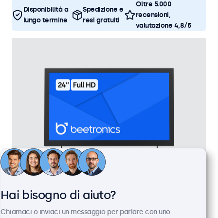
Oltre 5.000
Disponibilità a
Spedizione e
recensioni,
lungo termine
resi gratuiti
valutazione 4,8/5
Monitor 24 Pollici Metallo
Hai bisogno di aiuto?
Articolo:
24HD7M
Chiamaci o inviaci un messaggio per parlare con uno
100+ pezzi disponibili