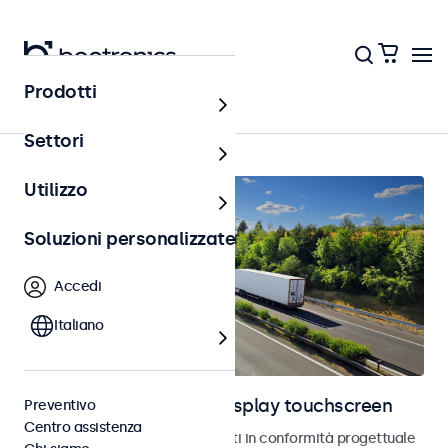
Prodotti
Home
Settori
Utilizzo
Soluzioni personalizzate
Accedi
Italiano
Monitor automotive e display touchscreen
Preventivo
Centro assistenza
Monitor e touchscreen sviluppati in conformità progettuale