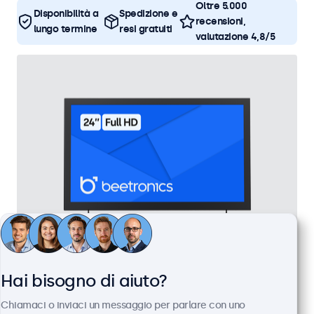
Oltre 5.000
Disponibilità a
Spedizione e
recensioni,
lungo termine
resi gratuiti
valutazione 4,8/5
Monitor 24 Pollici Metallo
Hai bisogno di aiuto?
Articolo:
24HD7M
Chiamaci o inviaci un messaggio per parlare con uno
100+ pezzi disponibili