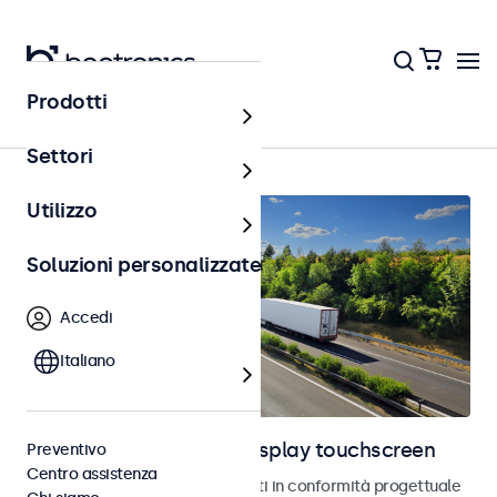
Prodotti
Home
Settori
Utilizzo
Soluzioni personalizzate
Accedi
Italiano
Monitor automotive e display touchscreen
Preventivo
Centro assistenza
Monitor e touchscreen sviluppati in conformità progettuale