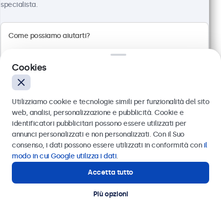
specialista.
Risoluzione 1920 x 1080 (Full HD)
Connessioni: HDMI, VGA, BNC, RCA
Montaggio: scrivania, parete, incasso
Dimensioni esterne: 560 x 337 x 41 mm
Cookies
€ 499,00
€ 608,78 IVA incl.
Utilizziamo cookie e tecnologie simili per funzionalità del sito
Visualizza
Aggiungi al carrello
web, analisi, personalizzazione e pubblicità. Cookie e
identificatori pubblicitari possono essere utilizzati per
Inviare
annunci personalizzati e non personalizzati. Con il Suo
consenso, i dati possono essere utilizzati in conformità con
il
Oppure chiamaci al
011 1962 1372
modo in cui Google utilizza i dati
.
Accetta tutto
Hai bisogno di aiuto?
Contatta i nostri esperti
Più opzioni